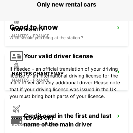
Only new rental cars
Good to know
NANTES CITY
NANTES - FRANCE
What should you bring at the station ?
Your valid driver license
If needed - an official translation of your driving
NANTES CHANTENAY
license or an international driving license for the
NANTES - FRANCE
main driver and any additional driver Please note
that if your driving license was issued in the UK,
you must bring both parts of your licence.
Credit card in the first and last
NANTES AIRPORT
name of the main driver
BOUGUENAIS - FRANCE