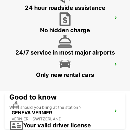
24 hour roadside assistance
GENEVA AIRPORT FRENCH SIDE
FERNEY VOLTAIRE - FRANCE
No hidden charge
24/7 service in most major airports
GENEVA COINTRIN AIRPORT GVA SWISS
SIDE
Only new rental cars
GENEVA - SWITZERLAND
Good to know
What should you bring at the station ?
GENEVA VERNIER
VERNIER - SWITZERLAND
Your valid driver license