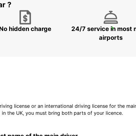
ar ?
No hidden charge
24/7 service in most 
BAIA SARDINIA (SARDINIA)
ARZACHENA - ITALY
airports
driving license or an international driving license for the ma
d in the UK, you must bring both parts of your licence.
last name of the main driver