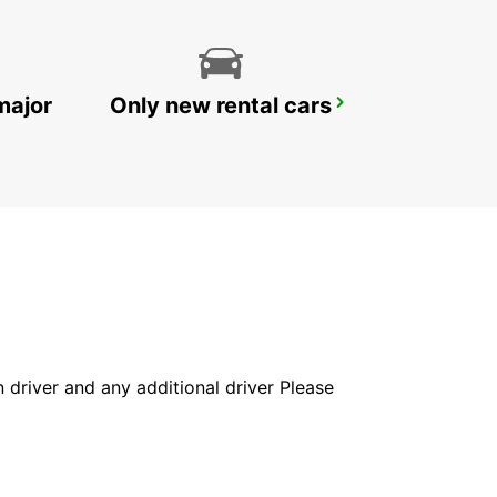
major
Only new rental cars
PORTO CERVO (SARDINIA)
ARZACHENA - ITALY
in driver and any additional driver Please