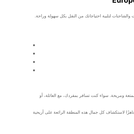
ادة من جميع المزايا التي تجعل رحلتك ممتعة ومريحة. سواء كنت تسافر بمفردك، مع العائلة، أو
Portovecchio من Europcar لتحقيق تجربة سفر مميزة ولتكون جاهزًا لاستكشاف كل جمال هذه المنطقة الرائعة على أريحية