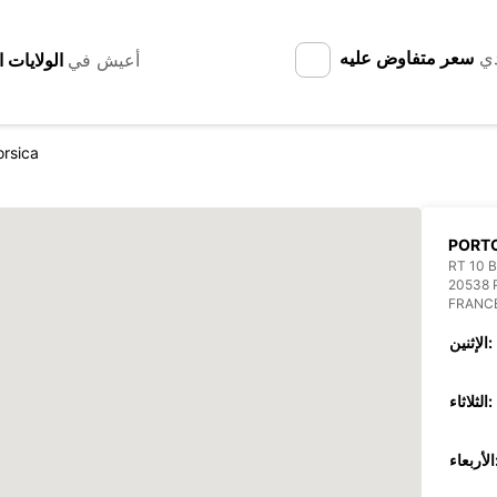
دي
سعر متفاوض عليه
أعيش في
orsica
PORT
RT 10 
20538 
FRANC
الإثنين:
الثلاثاء:
عاء: