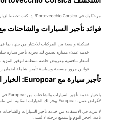
استكشف Portovecchio Corsica مع خدمة تأجير السيارات والشاحنات من Europcar
مرحبًا بك في Portovecchio Corsica! إذا كنت تخطط لزيارة هذه المنطقة الخلابة في فرنسا، فإن Europcar يقدم لك خدمة تأجير السيارات والشاحنات لتلبية احتياجاتك من النقل بكل سهولة وراحة.
فوائد تأجير السيارات والشاحنات مع Europcar في rtovecchio Corsica
تشكيلة واسعة من المركبات للاختيار من بينها، بما في 
خدمة عملاء ممتازة تضمن لك تجربة تأجير سيارة سل
أسعار تنافسية وعروض خاصة منتظمة لتوفير المزيد 
قوانين مرور مبسطة وسياسة تأمين شاملة لضمان راحتك وسلامتك أثن
تأجير سيارة مع Europcar: الخيار المثالي للسفر والاستكشاف بكل راحة وسهولة
لأغراض عمل، Europcar يوفر لك الخيارات المثالية التي تناسب احتياجاتك.
تامة. احجز اليوم واستمتع برحلة لا تُنسى!