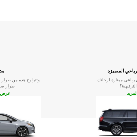
رباعي المتميزة
مد
رباعي ممتازة لرحلتك
وتتراوح هذه من طراز م
الترفيهية؟
طراز صدي
مزيد
عرض ا