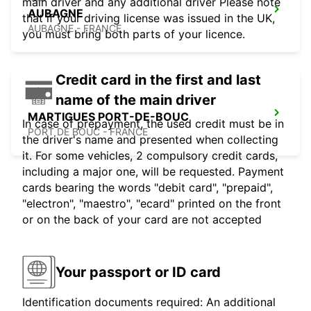
main driver and any additional driver Please note
AUBAGNE
that if your driving license was issued in the UK,
AUBAGNE - FRANCE
you must bring both parts of your licence.
Credit card in the first and last
name of the main driver
MARTIGUES PORT-DE-BOUC
In case of prepayment, the used credit must be in
PORT DE BOUC - FRANCE
the driver's name and presented when collecting
it. For some vehicles, 2 compulsory credit cards,
including a major one, will be requested. Payment
cards bearing the words "debit card", "prepaid",
"electron", "maestro", "ecard" printed on the front
or on the back of your card are not accepted
Your passport or ID card
Identification documents required: An additional