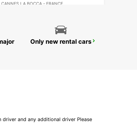
CANNES LA BOCCA - FRANCE
major
Only new rental cars
SAINTE-MAXIME
SAINTE MAXIME - FRANCE
in driver and any additional driver Please