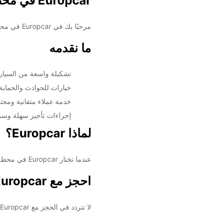
Europcar في محطة قطار نيس
مرحبًا بك في Europcar في محطة قطار نيس! نحن نقدم خدمات تأجير السيارات والشاحنات التي تلبي جميع احتياجاتك في رحلتك.
ما نقدمه
تشكيلة واسعة من السيارا
خيارات للحوادث والحماية 
خدمة عملاء متفانية ومحتر
إجراءات تأجير سهلة وسر
لماذا Europcar؟
عندما تختار Europcar في محطة قطار نيس، يمكنك الاعتماد على خدمة عالية الجودة ومرونة تأجير تساعدك على الاستمتاع برحلتك بكل سهولة.
احجز مع Europcar اليوم
لا تتردد في الحجز مع Europcar في محطة قطار نيس اليوم وتمتع بتجربة تأجير سيارات لا تُنسى.