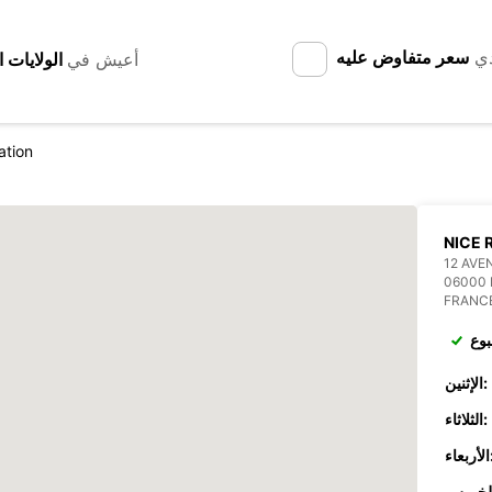
دي
سعر متفاوض عليه
أعيش في
ation
NICE 
12 AVE
06000 
FRANC
بوع
الإثنين:
الثلاثاء:
عاء: