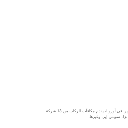
مايلز آند مور، أكبر برنامج ولاء للمسافرين في أوروبا، يقدم مكافآت للركاب من 13 شركة
نزا، سويس إير، وغيرها.