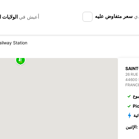
دي
سعر متفاوض عليه
أعيش في
ailway Station
SAINT
26 RUE
44600 
FRANC
بوع
Pi
ئية
الإثنين: