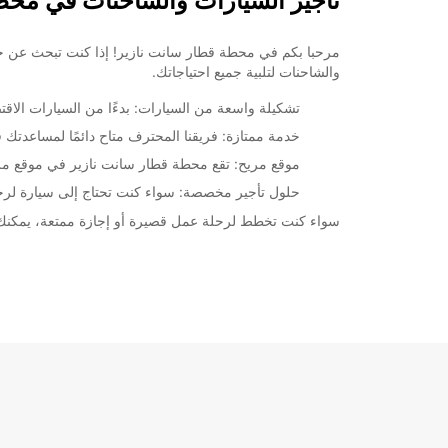
تأجير السيارات والشاحنات في محط
19:01 - 23:59*
09:00 - 13:00
ال
14:00 - 18:00
والشاحنات لتلبية جميع احتياجاتك.
00:00 - 08:59*
13:01 - 13:59*
تشكيلة واسعة من السيارات: بدءًا من السيارات الاقتص
18:01 - 19:00*
خدمة ممتازة: فريقنا المحترف متاح دائمًا لمساعدتك ف
19:01 - 23:59*
موقع مريح: تقع محطة قطار سانت نازير في موقع مر
09:00 - 14:00
حلول تأجير مخصصة: سواء كنت تحتاج إلى سيارة لرحلة
15:00 - 18:00
00:00 - 08:59*
سواء كنت تخطط لرحلة عمل قصيرة أو إجازة ممتعة، يمكنك الاعتماد على Europcar لتوفير السيارة المناسبة لك. احجز اليوم واستمتع بتجربة تأجير سيار
14:01 - 14:59*
18:01 - 19:00*
19:01 - 23:59*
مغلق
00:00 - 23:59*
*برسوم إ
opening hours may vary due to public holidays.
+33 (0) 240018101