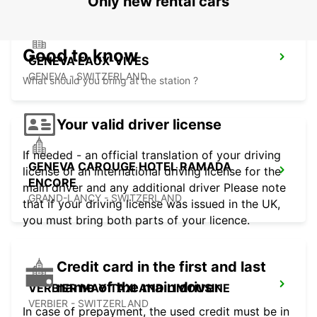
Only new rental cars
Good to know
GENEVA EAUX-VIVES
GENEVA - SWITZERLAND
What should you bring at the station ?
Your valid driver license
If needed - an official translation of your driving
GENEVA CAROUGE HOTEL RAMADA
license or an international driving license for the
ENCORE
main driver and any additional driver Please note
GRAND-LANCY - SWITZERLAND
that if your driving license was issued in the UK,
you must bring both parts of your licence.
Credit card in the first and last
name of the main driver
VERBIER MAY TAXI AND LIMOUSINE
VERBIER - SWITZERLAND
In case of prepayment, the used credit must be in