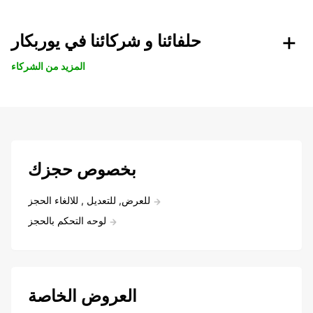
حلفائنا و شركائنا في يوربكار
المزيد من الشركاء
بخصوص حجزك
للعرض, للتعديل , للالغاء الحجز
لوحه التحكم بالحجز
العروض الخاصة