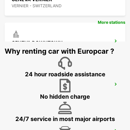
VERNIER - SWITZERLAND
More stations
GENEVA DOWNTOWN
GENEVA - SWITZERLAND
Why renting car with Europcar ?
24 hour roadside assistance
GENEVA EAUX-VIVES
GENEVA - SWITZERLAND
No hidden charge
24/7 service in most major airports
GENEVA CAROUGE HOTEL RAMADA