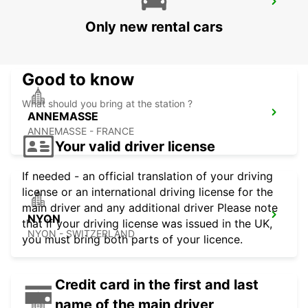
ENCORE
Only new rental cars
GRAND-LANCY - SWITZERLAND
Good to know
What should you bring at the station ?
ANNEMASSE
ANNEMASSE - FRANCE
Your valid driver license
If needed - an official translation of your driving
license or an international driving license for the
main driver and any additional driver Please note
NYON
that if your driving license was issued in the UK,
NYON - SWITZERLAND
you must bring both parts of your licence.
Credit card in the first and last
name of the main driver