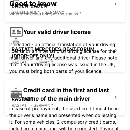
Good to know
BADEN-BADEN
BADEN-BADEN - GERMANY
What should you bring at the station ?
Your valid driver license
If needed - an official translation of your driving
RASTATT MERCEDES-BENZ FORUM
license or an international driving license for the
(DROP-OFF ONLY)
main driver and any additional driver Please note
RASTATT - GERMANY
that if your driving license was issued in the UK,
you must bring both parts of your licence.
Credit card in the first and last
name of the main driver
RASTATT
RASTATT - GERMANY
In case of prepayment, the used credit must be in
the driver's name and presented when collecting
it. For some vehicles, 2 compulsory credit cards,
including a major one, will be requested. Payment