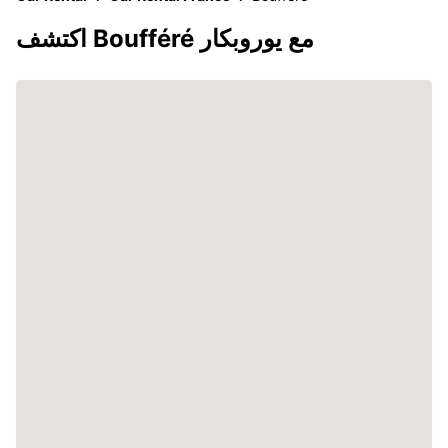
اكتشف Boufféré مع يوروبكار