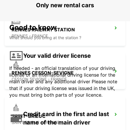
Only new rental cars
Good to know
RENNES RAILWAY STATION
RENNES - FRANCE
What should you bring at the station ?
Your valid driver license
If needed - an official translation of your driving
RENNES CESSON-SEVIGNE
license or an international driving license for the
CESSON SEVIGNE - FRANCE
main driver and any additional driver Please note
that if your driving license was issued in the UK,
you must bring both parts of your licence.
Credit card in the first and last
SAINT-BRIEUC
name of the main driver
SAINT BRIEUC - FRANCE