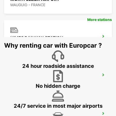
MAUGUIO - FRANCE
More stations
NIMES RAILWAY STATION
NIMES - FRANCE
Why renting car with Europcar ?
24 hour roadside assistance
BEZIERS AIRPORT OPEN 2 12 25
PORTIRAGNES - FRANCE
No hidden charge
24/7 service in most major airports
BEZIERS OPEN 2 12 25