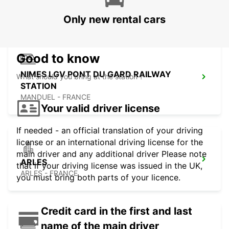
BEZIERS - FRANCE
Only new rental cars
Good to know
NIMES LGV PONT DU GARD RAILWAY
What should you bring at the station ?
STATION
MANDUEL - FRANCE
Your valid driver license
If needed - an official translation of your driving
license or an international driving license for the
main driver and any additional driver Please note
ARLES
that if your driving license was issued in the UK,
ARLES - FRANCE
you must bring both parts of your licence.
Credit card in the first and last
name of the main driver