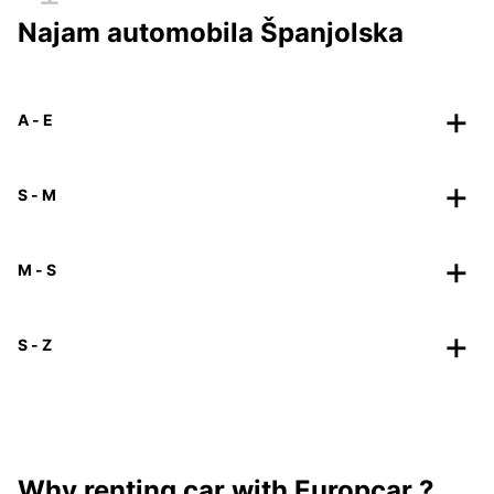
Najam automobila Španjolska
A - E
S - M
M - S
S - Z
Why renting car with Europcar ?