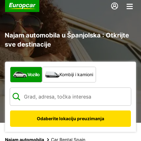
Najam automobila u Španjolska : Otkrijte
sve destinacije
Koja vrsta vozila?
Vozilo
Kombiji i kamioni
Odaberite lokaciju preuzimanja
Najam automobila
Car Rental Spain