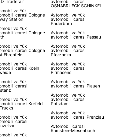
tz Tradefair
avtomobili icarəsi
OSNABRUECK SCHINKEL
omobil və Yük
ya mənzərəli təbiəti, tarixi abidələri və canlı
omobili icarəsi Cologne
Avtomobil və Yük
əri ilə tanınan bir ölkədir. Europcar ilə Almaniyanın
lway Station
avtomobili icarəsi
Paderborn
 etdiyi hər şeyi öz sürətinizlə kəşf edə bilərsiniz.
omobil və Yük
 Romantik Yol boyunca avtomobil səfərinə çıxın,
omobili icarəsi Cologne
Avtomobil və Yük
th
avtomobili icarəsi Passau
eşə bölgəsinin cazibədar kəndlərini ziyarət edin
Berlinin gur küçələrini kəşf edin. Səyahət planınız
omobil və Yük
Avtomobil və Yük
lursa-olsun, Europcar səfərinizi unudulmaz etmək
omobili icarəsi Cologne
avtomobili icarəsi
t Ehrenfeld
Pforzheim
uradadır.
omobil və Yük
Avtomobil və Yük
ün avtomobil icarənizi
omobili icarəsi Koeln
avtomobili icarəsi
weide
Pirmasens
n edin
omobil və Yük
Avtomobil və Yük
omobili icarəsi
avtomobili icarəsi Plauen
stanz
Avtomobil və Yük
iyada yola çıxmağa hazırsınız? Bu gün Europcar
omobil və Yük
avtomobili icarəsi
tomobil icarənizi bron edin və başdan sona qədər
omobili icarəsi Krefeld
Potsdam
msiz bir təcrübə yaşayın. Asan onlayn
Trucks
Avtomobil və Yük
aşdırma, rahat götürmə məntəqələri və yüksək
omobil və Yük
avtomobili icarəsi Prenzlau
əli müştəri xidməti ilə Europcar Almaniyada
omobili icarəsi
nzelsau
bil icarəsi üçün ağıllı seçimdir. Gözləməyin, bu
Avtomobil icarəsi
Ramstein-Miesenbach
vtomobilinizi bron edin və Almaniyada unudulmaz
omobil və Yük