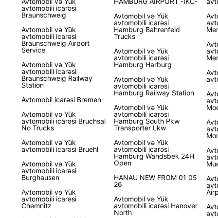
Avtomobil və Yük
HAMBURG AIRPORT -IKC-
avt
avtomobili icarəsi
Braunschweig
Avtomobil və Yük
Avt
avtomobili icarəsi
avt
Avtomobil və Yük
Hamburg Bahrenfeld
Mem
avtomobili icarəsi
Trucks
Braunschweig Airport
Avt
Service
Avtomobil və Yük
avt
avtomobili icarəsi
Mer
Avtomobil və Yük
Hamburg Harburg
avtomobili icarəsi
Avt
Braunschweig Railway
Avtomobil və Yük
avt
Station
avtomobili icarəsi
Hamburg Railway Station
Avt
Avtomobil icarəsi Bremen
avt
Avtomobil və Yük
Mo
Avtomobil və Yük
avtomobili icarəsi
avtomobili icarəsi Bruchsal
Hamburg South Pkw
Avt
No Trucks
Transporter Lkw
avt
Mon
Avtomobil və Yük
Avtomobil və Yük
avtomobili icarəsi Bruehl
avtomobili icarəsi
Avt
Hamburg Wandsbek 24H
avt
Open
Avtomobil və Yük
Mue
avtomobili icarəsi
Burghausen
HANAU NEW FROM 01 05
Avt
26
avt
Avtomobil və Yük
Air
avtomobili icarəsi
Avtomobil və Yük
Chemnitz
avtomobili icarəsi Hanover
Avt
North
avt