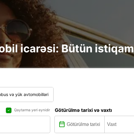
il icarəsi: Bütün istiqamə
bus və yük avtomobilləri
Götürülmə tarixi və vaxtı
Qaytarma yeri eynidir