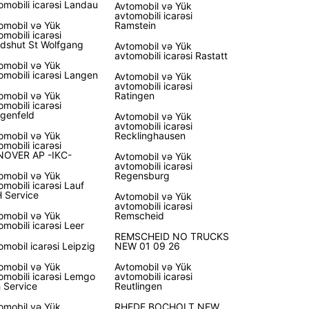
cəraya başlayın!
omobili icarəsi Landau
Avtomobil və Yük
avtomobili icarəsi
omobil və Yük
Ramstein
omobili icarəsi
dshut St Wolfgang
Avtomobil və Yük
avtomobili icarəsi Rastatt
omobil və Yük
omobili icarəsi Langen
Avtomobil və Yük
avtomobili icarəsi
omobil və Yük
Ratingen
omobili icarəsi
genfeld
Avtomobil və Yük
avtomobili icarəsi
omobil və Yük
Recklinghausen
omobili icarəsi
OVER AP -IKC-
Avtomobil və Yük
avtomobili icarəsi
omobil və Yük
Regensburg
omobili icarəsi Lauf
 Service
Avtomobil və Yük
avtomobili icarəsi
omobil və Yük
Remscheid
omobili icarəsi Leer
REMSCHEID NO TRUCKS
omobil icarəsi Leipzig
NEW 01 09 26
omobil və Yük
Avtomobil və Yük
omobili icarəsi Lemgo
avtomobili icarəsi
 Service
Reutlingen
omobil və Yük
RHEDE BOCHOLT NEW