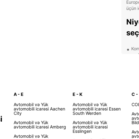
Europc
üçün i
Niy
seç
Kom
qəd
Alm
də 
Qıs
icar
Sad
A - E
E - K
C -
təkl
Avtomobil və Yük
Avtomobil və Yük
CO
Əng
avtomobili icarəsi Aachen
avtomobili icarəsi Essen
City
South Werden
Avt
yar
i
avt
Avtomobil və Yük
Avtomobil və Yük
Bil
Alm
avtomobili icarəsi Amberg
avtomobili icarəsi
Esslingen
Avt
edi
Avtomobil və Yük
avt