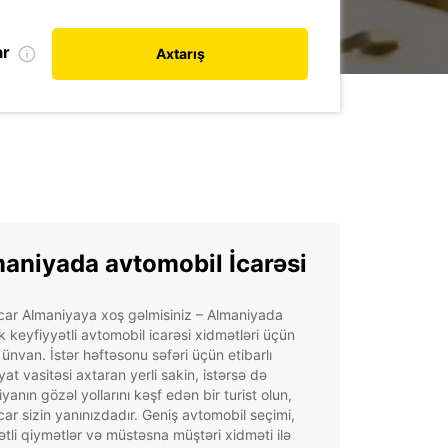
ar
Axtarış
aniyada avtomobil İcarəsi
car Almaniyaya xoş gəlmisiniz – Almaniyada
 keyfiyyətli avtomobil icarəsi xidmətləri üçün
ünvan. İstər həftəsonu səfəri üçün etibarlı
yat vasitəsi axtaran yerli sakin, istərsə də
yanın gözəl yollarını kəşf edən bir turist olun,
ar sizin yanınızdadır. Geniş avtomobil seçimi,
tli qiymətlər və müstəsna müştəri xidməti ilə