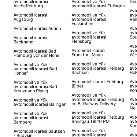
avtomobili icarəsi
Avtomobil və Yük
Deu
Aschaffenburg
avtomobili icarəsi Ettlingen
Avt
Almani
Avtomobil icarəsi
Avtomobil və Yük
avt
Augsburg
avtomobili icarəsi
şəhərl
Rai
Euskirchen
təklif
Avtomobil icarəsi Aurich
Avt
Məşhur
Avtomobil və Yük
avt
avtomobili icarəsi
Sou
Avtomobil icarəsi
Qara M
Flensburg
Backnang
və ya 
Avt
necə o
Avtomobil icarəsi
avt
Avtomobil icarəsi Bad
Frankfurt-Mayn
Wes
Homburg vor der Höhe
üçün b
Avtomobil və Yük
Avt
Avtomobil və Yük
Bug
avtomobili icarəsi Freiberg
avt
avtomobili icarəsi Bad
Sachsen
Hol
Honnef
bro
Avtomobil icarəsi Freiburg
Avt
Avtomobil və Yük
(Elbe)
avt
avtomobili icarəsi Bad
Kon
Kreuznach Planig
Avtomobil və Yük
Alman
avtomobili icarəsi Freiburg
Avt
Avtomobil və Yük
ilə av
Im Br Railway Delivery
avt
avtomobili icarəsi Balingen
proble
No 
Avtomobil və Yük
Avtomobil və Yük
bronl
avtomobili icarəsi Freiburg
Avt
avtomobili icarəsi
səviyy
Breisgau Till 10 PM
avt
Bamberg
Kue
avtomo
Avtomobil və Yük
Avtomobil icarəsi Bautzen
gün a
avtomobili icarəsi
Avt
- Budyšin