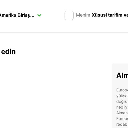
Mənim
Xüsusi tarifim v
 edin
Alm
Europ
yüksək
doğru 
nəqliy
Almani
Europc
rəqabə