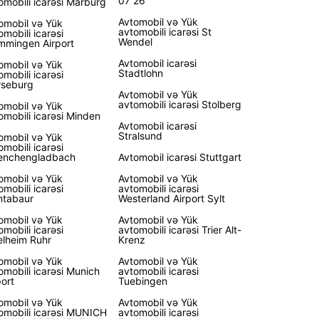
07 26
omobili icarəsi Marburg
Avtomobil və Yük
omobil və Yük
avtomobili icarəsi St
omobili icarəsi
Wendel
mingen Airport
Avtomobil icarəsi
omobil və Yük
Stadtlohn
omobili icarəsi
seburg
Avtomobil və Yük
avtomobili icarəsi Stolberg
omobil və Yük
omobili icarəsi Minden
Avtomobil icarəsi
Stralsund
omobil və Yük
omobili icarəsi
enchengladbach
Avtomobil icarəsi Stuttgart
omobil və Yük
Avtomobil və Yük
omobili icarəsi
avtomobili icarəsi
tabaur
Westerland Airport Sylt
omobil və Yük
Avtomobil və Yük
omobili icarəsi
avtomobili icarəsi Trier Alt-
lheim Ruhr
Krenz
omobil və Yük
Avtomobil və Yük
omobili icarəsi Munich
avtomobili icarəsi
port
Tuebingen
omobil və Yük
Avtomobil və Yük
omobili icarəsi MUNICH
avtomobili icarəsi