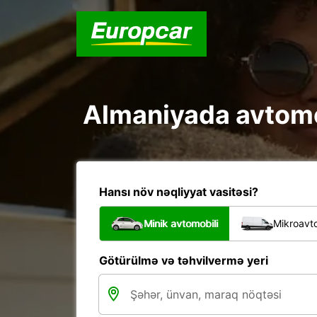
Almaniyada avtomob
Hansı növ nəqliyyat vasitəsi?
Minik avtomobili
Mikroavto
Götürülmə və təhvilvermə yeri