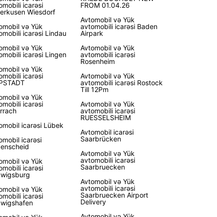
omobili icarəsi
FROM 01.04.26
erkusen Wiesdorf
Avtomobil və Yük
omobil və Yük
avtomobili icarəsi Baden
omobili icarəsi Lindau
Airpark
omobil və Yük
Avtomobil və Yük
omobili icarəsi Lingen
avtomobili icarəsi
Rosenheim
omobil və Yük
omobili icarəsi
Avtomobil və Yük
PPSTADT
avtomobili icarəsi Rostock
Till 12Pm
omobil və Yük
omobili icarəsi
Avtomobil və Yük
rrach
avtomobili icarəsi
RUESSELSHEIM
omobil icarəsi Lübek
Avtomobil icarəsi
Saarbrücken
omobil icarəsi
enscheid
Avtomobil və Yük
avtomobili icarəsi
omobil və Yük
Saarbruecken
omobili icarəsi
wigsburg
Avtomobil və Yük
avtomobili icarəsi
omobil və Yük
Saarbruecken Airport
omobili icarəsi
Delivery
wigshafen
Avtomobil və Yük