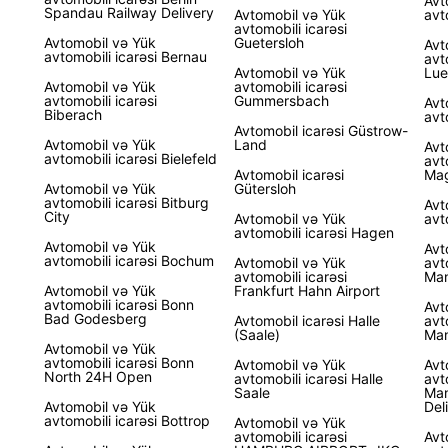
Avt
Spandau Railway Delivery
Avtomobil və Yük
avt
avtomobili icarəsi
Avtomobil və Yük
Guetersloh
Avt
avtomobili icarəsi Bernau
avt
Avtomobil və Yük
Lue
Avtomobil və Yük
avtomobili icarəsi
avtomobili icarəsi
Gummersbach
Avt
Biberach
avt
Avtomobil icarəsi Güstrow-
Avtomobil və Yük
Land
Avt
avtomobili icarəsi Bielefeld
avt
Avtomobil icarəsi
Ma
Avtomobil və Yük
Gütersloh
avtomobili icarəsi Bitburg
Avt
City
Avtomobil və Yük
avt
avtomobili icarəsi Hagen
Avtomobil və Yük
Avt
avtomobili icarəsi Bochum
Avtomobil və Yük
avt
avtomobili icarəsi
Man
Avtomobil və Yük
Frankfurt Hahn Airport
avtomobili icarəsi Bonn
Avt
Bad Godesberg
Avtomobil icarəsi Halle
avt
(Saale)
Man
Avtomobil və Yük
avtomobili icarəsi Bonn
Avtomobil və Yük
Avt
North 24H Open
avtomobili icarəsi Halle
avt
Saale
Man
Avtomobil və Yük
Del
avtomobili icarəsi Bottrop
Avtomobil və Yük
avtomobili icarəsi
Avt