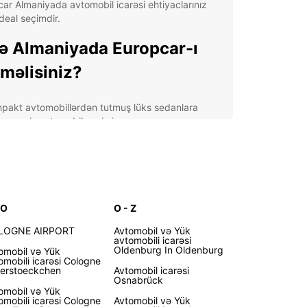
ar Almaniyada avtomobil icarəsi ehtiyaclarınız
deal seçimdir.
ə Almaniyada Europcar-ı
məlisiniz?
pakt avtomobillərdən tutmuş lüks sedanlara
ər geniş avtomobil seçimi;
aniyanın böyük hava limanları və şəhər mərkəzləri
daxil olmaqla, ölkə üzrə rahat məntəqələr;
a və uzunmüddətli icarələr daxil olmaqla çevik
ə variantları;
iq müştərilər üçün rəqabətli qiymətlər və xüsusi
 O
O - Z
iflər;
LOGNE AIRPORT
Avtomobil və Yük
əlsiz təcrübə üçün 24/7 müştəri dəstəyi və yol
avtomobili icarəsi
Oldenburg In Oldenburg
omobil və Yük
dımı.
omobili icarəsi Cologne
derstoeckchen
Avtomobil icarəsi
aniyanı Europcar ilə Kəşf
Osnabrück
omobil və Yük
n
omobili icarəsi Cologne
Avtomobil və Yük