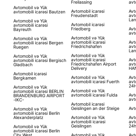
bir ma
Freilassing
avt
Avtomobil və Yük
Avtomobil icarəsi
Avt
avtomobili icarəsi Bautzen
Freudenstadt
avt
Lan
Avtomobil və Yük
Avtomobil icarəsi
avtomobili icarəsi
Friedberg
Avt
Bayreuth
avt
Avtomobil və Yük
Avtomobil və Yük
avtomobili icarəsi
Avt
avtomobili icarəsi Bergen
Friedrichshafen
avt
Ruegen
Lan
Avtomobil və Yük
Avtomobil və Yük
avtomobili icarəsi
Avt
avtomobili icarəsi Bergisch
Friedrichshafen Airport
avt
Gladbach
Delivery
HAN
Avtomobil icarəsi
Avtomobil və Yük
Avt
Bergkamen
avtomobili icarəsi Fuerth
avt
24H
Avtomobil və Yük
Avtomobil və Yük
avtomobili icarəsi BERLIN
avtomobili icarəsi Fulda
Avt
BRANDENBURG AIRPORT
avt
-IKC-
Avtomobil icarəsi
Geislingen an der Steige
Avt
Avtomobil və Yük
avtomobili icarəsi Berlin
Alexanderplatz
Avtomobil və Yük
Avt
avtomobili icarəsi
avt
Geislingen
24h
Avtomobil və Yük
avtomobili icarəsi Berlin
City West
Avtomobil və Yük
Avt