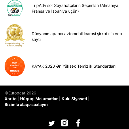
TripAdvisor Səyahətçilərin Seçimləri (Almaniya,
Fransa və İspaniya üçün)
Dünyanın aparıcı avtomobil icarəsi şirkətinin veb
saytı
KAYAK 2020 Ən Yüksək Təmizlik Standartları
©Europcar 2026
Xəritə
Hüquqi Məlumatlar
Kuki Siyasəti
Bizimlə əlaqə saxlayın