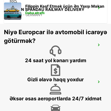
Filippin Kəşf Etmək üçün Ən Yaxşı Məkan
BERLIN SPANDAU RAILWAY DELIVERY
Daha ətraflı
BERLIN - GERMANY
Niyə Europcar ilə avtomobil icarəyə
götürmək?
BERLIN SPANDAU
BERLIN - GERMANY
24 saat yol kənarı yardım
Gizli əlavə haqq yoxdur
BERLIN SOUTHEAST ADLERSHOF -IKC-
BERLIN - GERMANY
Əksər əsas aeroportlarda 24/7 xidmət