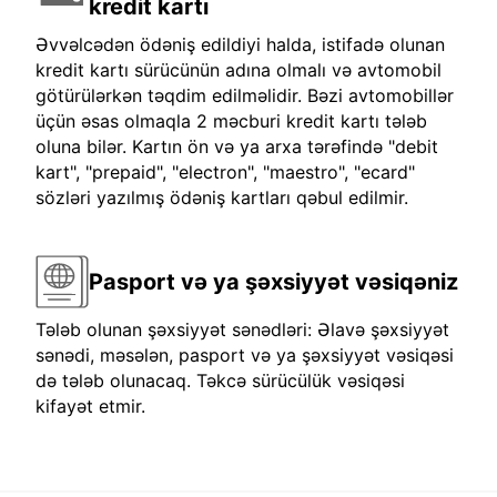
kredit kartı
Əvvəlcədən ödəniş edildiyi halda, istifadə olunan
kredit kartı sürücünün adına olmalı və avtomobil
götürülərkən təqdim edilməlidir. Bəzi avtomobillər
üçün əsas olmaqla 2 məcburi kredit kartı tələb
oluna bilər. Kartın ön və ya arxa tərəfində "debit
kart", "prepaid", "electron", "maestro", "ecard"
sözləri yazılmış ödəniş kartları qəbul edilmir.
Pasport və ya şəxsiyyət vəsiqəniz
Tələb olunan şəxsiyyət sənədləri: Əlavə şəxsiyyət
sənədi, məsələn, pasport və ya şəxsiyyət vəsiqəsi
də tələb olunacaq. Təkcə sürücülük vəsiqəsi
kifayət etmir.