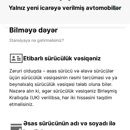
Yalnız yeni icarəyə verilmiş avtomobillər
BERLIN HELLERSDORF NO TRUCKS IKC
BERLIN - GERMANY
Bilməyə dəyər
Stansiyaya nə gətirməlisiniz?
Etibarlı sürücülük vəsiqəniz
Zəruri olduqda – əsas sürücü və əlavə sürücülər
üçün sürücülük vəsiqəsinin rəsmi tərcüməsi və ya
beynəlxalq sürücülük vəsiqəsi tələb oluna bilər.
Nəzərə alın ki, əgər sürücülük vəsiqəniz Birləşmiş
Krallıqda (UK) verilibsə, hər iki hissəsini təqdim
etməlisiniz.
Əsas sürücünün adı və soyadı ilə