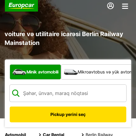
voiture və utilitaire icarəsi Berlin Railway
Mainstation
Hansı növ nəqliyyat vasitəsi?
Minik avtomobili
Mikroavtobus və yük avtomobi
Pickup yerini seç
Avtomobil
Car Rental
Berlin Railway