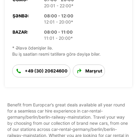
20:01 - 22:00*
ŞƏNBƏ:
08:00 - 12:00
12:01 - 20:00*
BAZAR:
08:00 - 11:00
11:01 - 20:00*
* Əlavə ödənişlər ilə.
Bu iş saatları rəsmi tatillərə görə dəyişə bilər.
+49 (30) 20624600
Marşrut
Benefit from Europcar’s great deals available all year round
for a seamless car hire experience in car-rental-
germany/berlin/berlin-railway-mainstation. Travel your way
by choosing from our collection of brand new cars, from one
of our stations across car-rental-germany/berlin/berlin-
railway-mainstation. Whether you are looking for car rental in