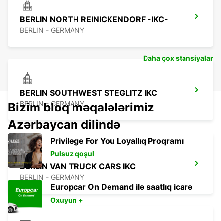
BERLIN NORTH REINICKENDORF -IKC-
BERLIN - GERMANY
Daha çox stansiyalar
BERLIN SOUTHWEST STEGLITZ IKC
BERLIN - GERMANY
Bizim bloq məqalələrimiz
Azərbaycan dilində
Privilege For You Loyallıq Proqramı
Pulsuz qoşul
BERLIN VAN TRUCK CARS IKC
BERLIN - GERMANY
Europcar On Demand ilə saatlıq icarə
Oxuyun +