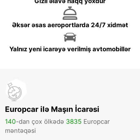
Gizli əlavə haqq yoxdur
Əksər əsas aeroportlarda 24/7 xidmət
Yalnız yeni icarəyə verilmiş avtomobillər
Europcar ilə Maşın İcarəsi
140
-dan çox ölkədə
3835
Europcar
məntəqəsi