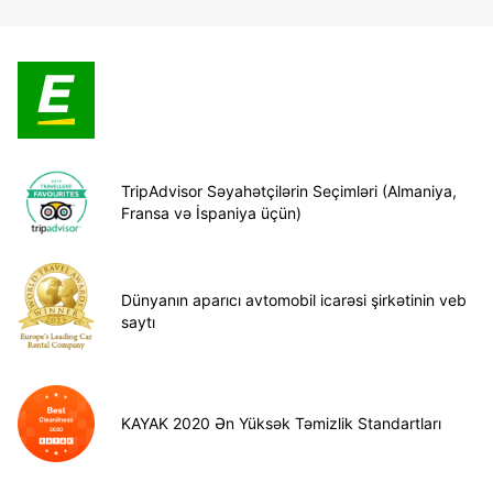
TripAdvisor Səyahətçilərin Seçimləri (Almaniya,
Fransa və İspaniya üçün)
Dünyanın aparıcı avtomobil icarəsi şirkətinin veb
saytı
KAYAK 2020 Ən Yüksək Təmizlik Standartları