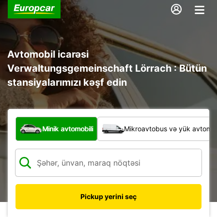
Avtomobil icarəsi
Verwaltungsgemeinschaft Lörrach : Bütün
stansiyalarımızı kəşf edin
Hansı növ nəqliyyat vasitəsi?
Minik avtomobili
Mikroavtobus və yük avtomobi
Pickup yerini seç