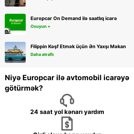
Europcar On Demand ilə saatlıq icarə
Oxuyun +
Filippin Kəşf Etmək üçün Ən Yaxşı Məkan
Daha ətraflı
Niyə Europcar ilə avtomobil icarəyə
götürmək?
24 saat yol kənarı yardım