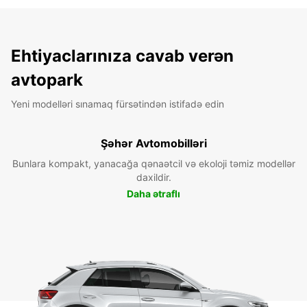
Ehtiyaclarınıza cavab verən
avtopark
Yeni modelləri sınamaq fürsətindən istifadə edin
Şəhər Avtomobilləri
Bunlara kompakt, yanacağa qənaətcil və ekoloji təmiz modellər
daxildir.
Daha ətraflı