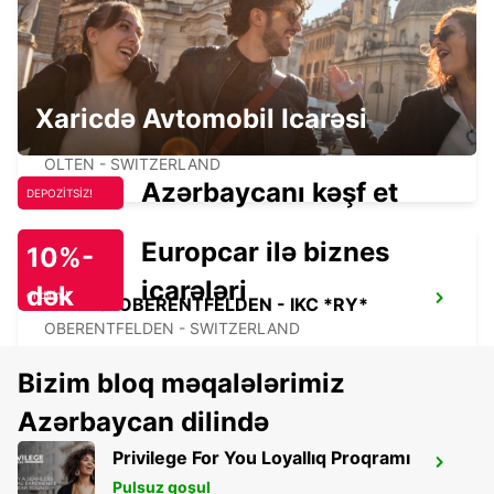
Xaricdə Avtomobil Icarəsi
OLTEN PARKING NEUHARD - IKC *RY*
OLTEN - SWITZERLAND
Azərbaycanı kəşf et
DEPOZİTSİZ!
Europcar ilə biznes
10%-
icarələri
dək
endirim!
AARAU-OBERENTFELDEN - IKC *RY*
OBERENTFELDEN - SWITZERLAND
Bizim bloq məqalələrimiz
Azərbaycan dilində
Privilege For You Loyallıq Proqramı
FREIBURG IM BREISGAU
Pulsuz qoşul
FREIBURG - GERMANY