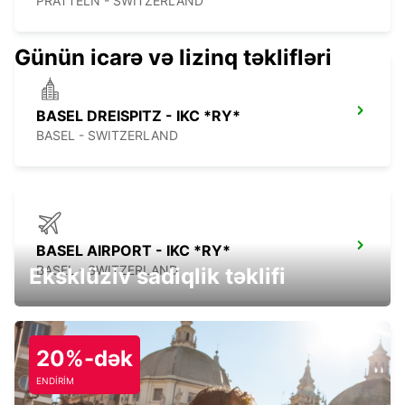
PRATTELN - SWITZERLAND
Günün icarə və lizinq təklifləri
BASEL DREISPITZ - IKC *RY*
BASEL - SWITZERLAND
BASEL AIRPORT - IKC *RY*
BASEL - SWITZERLAND
Eksklüziv sadiqlik təklifi
20%-dək
ENDİRİM
MULHOUSE AIRPORT FR -IKC-*RY*
SAINT-LOUIS - FRANCE