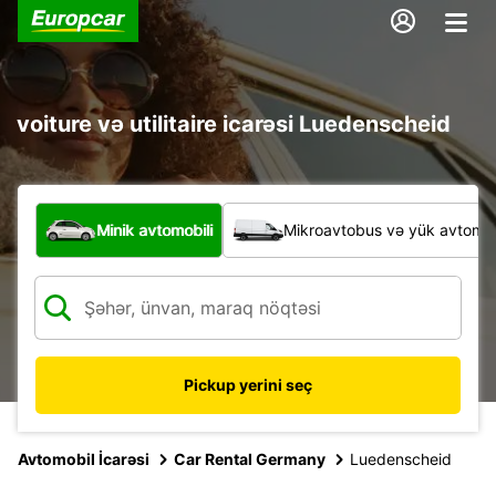
voiture və utilitaire icarəsi Luedenscheid
Hansı növ nəqliyyat vasitəsi?
Minik avtomobili
Mikroavtobus və yük avtomobi
Pickup yerini seç
Avtomobil İcarəsi
Car Rental Germany
Luedenscheid