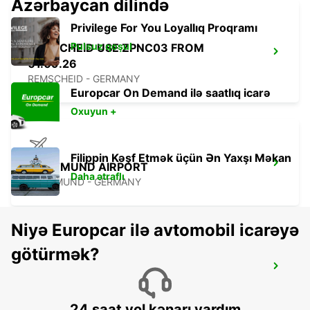
Azərbaycan dilində
Privilege For You Loyallıq Proqramı
Pulsuz qoşul
REMSCHEID USE ZPNC03 FROM
01.09.26
REMSCHEID - GERMANY
Europcar On Demand ilə saatlıq icarə
Oxuyun +
Filippin Kəşf Etmək üçün Ən Yaxşı Məkan
DORTMUND AIRPORT
Daha ətraflı
DORTMUND - GERMANY
Niyə Europcar ilə avtomobil icarəyə
götürmək?
WUPPERTAL
WUPPERTAL - GERMANY
24 saat yol kənarı yardım