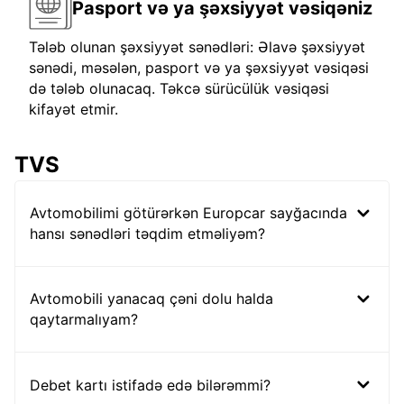
Pasport və ya şəxsiyyət vəsiqəniz
Tələb olunan şəxsiyyət sənədləri: Əlavə şəxsiyyət
sənədi, məsələn, pasport və ya şəxsiyyət vəsiqəsi
də tələb olunacaq. Təkcə sürücülük vəsiqəsi
kifayət etmir.
TVS
Avtomobilimi götürərkən Europcar sayğacında
hansı sənədləri təqdim etməliyəm?
Avtomobili yanacaq çəni dolu halda
qaytarmalıyam?
Debet kartı istifadə edə bilərəmmi?