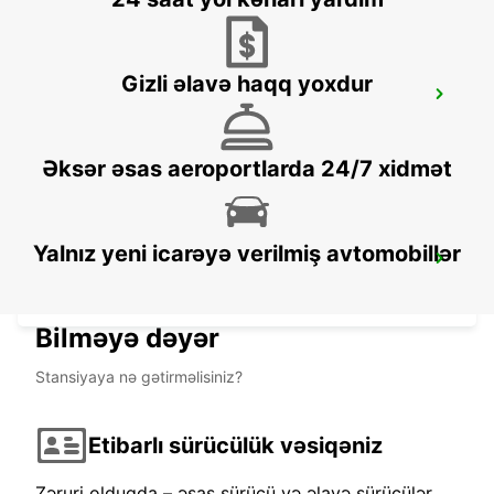
Gizli əlavə haqq yoxdur
WITTEN / RUHR
WITTEN / RUHR - GERMANY
Əksər əsas aeroportlarda 24/7 xidmət
Yalnız yeni icarəyə verilmiş avtomobillər
DORTMUND VAN TRUCK CARS IKC
DORTMUND - GERMANY
Bilməyə dəyər
Stansiyaya nə gətirməlisiniz?
Etibarlı sürücülük vəsiqəniz
Zəruri olduqda – əsas sürücü və əlavə sürücülər