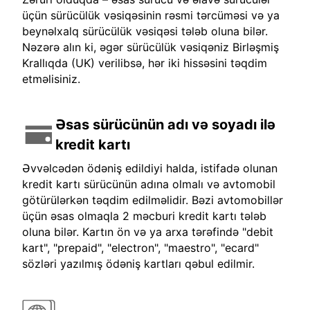
üçün sürücülük vəsiqəsinin rəsmi tərcüməsi və ya
beynəlxalq sürücülük vəsiqəsi tələb oluna bilər.
Nəzərə alın ki, əgər sürücülük vəsiqəniz Birləşmiş
Krallıqda (UK) verilibsə, hər iki hissəsini təqdim
etməlisiniz.
Əsas sürücünün adı və soyadı ilə
kredit kartı
Əvvəlcədən ödəniş edildiyi halda, istifadə olunan
kredit kartı sürücünün adına olmalı və avtomobil
götürülərkən təqdim edilməlidir. Bəzi avtomobillər
üçün əsas olmaqla 2 məcburi kredit kartı tələb
oluna bilər. Kartın ön və ya arxa tərəfində "debit
kart", "prepaid", "electron", "maestro", "ecard"
sözləri yazılmış ödəniş kartları qəbul edilmir.