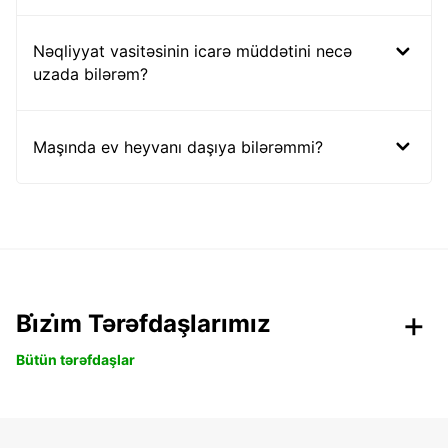
Nəqliyyat vasitəsinin icarə müddətini necə
uzada bilərəm?
Maşında ev heyvanı daşıya bilərəmmi?
Bi̇zi̇m Tərəfdaşlarımız
Bütün tərəfdaşlar