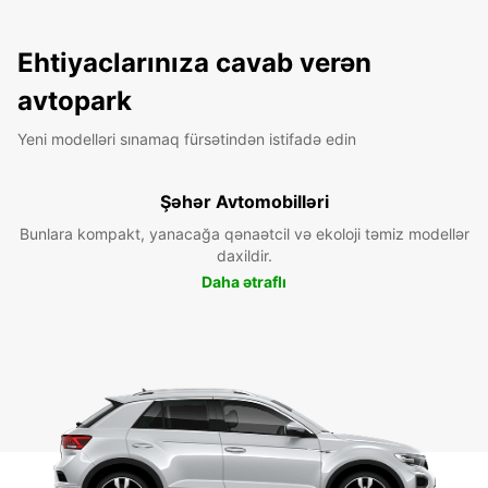
Ehtiyaclarınıza cavab verən
avtopark
Yeni modelləri sınamaq fürsətindən istifadə edin
Şəhər Avtomobilləri
Bunlara kompakt, yanacağa qənaətcil və ekoloji təmiz modellər
daxildir.
Daha ətraflı