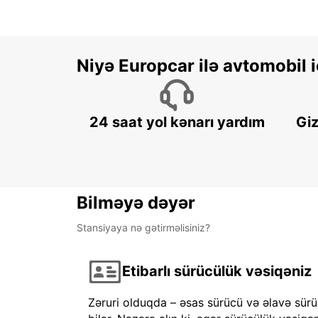
Niyə Europcar ilə avtomobil
24 saat yol kənarı yardım
Giz
Bilməyə dəyər
Stansiyaya nə gətirməlisiniz?
Etibarlı sürücülük vəsiqəniz
Zəruri olduqda – əsas sürücü və əlavə sürü