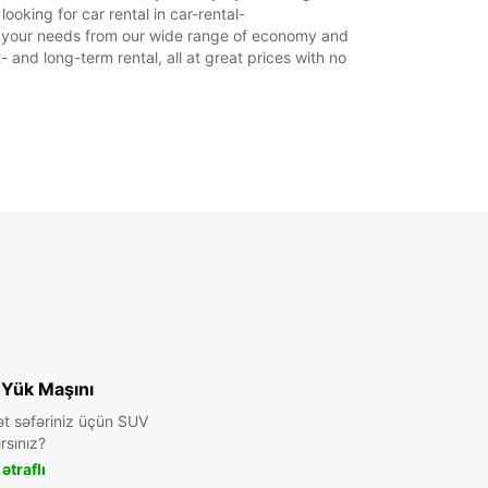
oking for car rental in car-rental-
uit your needs from our wide range of economy and
- and long-term rental, all at great prices with no
 Yük Maşını
ət səfəriniz üçün SUV
rsınız?
ətraflı