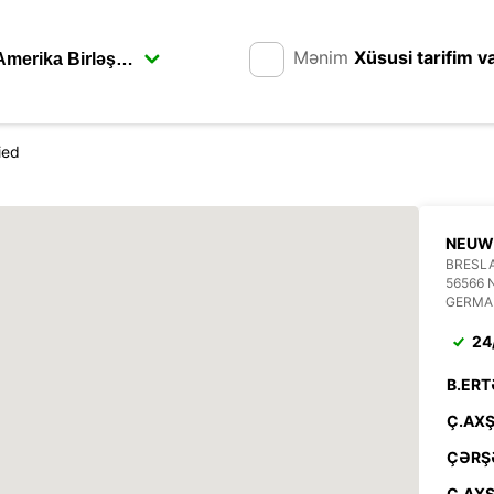
Mənim
Xüsusi tarifim v
ied
NEUW
BRESLA
56566 
GERMA
24
B.ERT
Ç.AXŞ
ÇƏRŞ
C.AXŞ