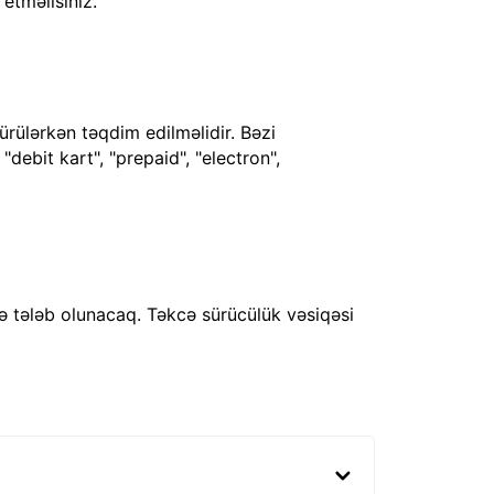
 etməlisiniz.
ürülərkən təqdim edilməlidir. Bəzi
debit kart", "prepaid", "electron",
ə tələb olunacaq. Təkcə sürücülük vəsiqəsi