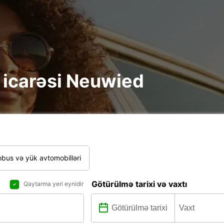
re icarəsi Neuwied
bus və yük avtomobilləri
Götürülmə tarixi və vaxtı
Qaytarma yeri eynidir