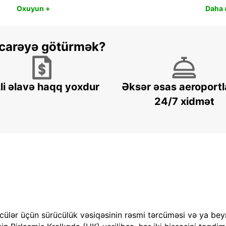
Oxuyun +
Daha ə
 icarəyə götürmək?
li əlavə haqq yoxdur
Əksər əsas aeroportl
24/7 xidmət
cülər üçün sürücülük vəsiqəsinin rəsmi tərcüməsi və ya bey