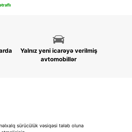
traflı
arda
Yalnız yeni icarəyə verilmiş
avtomobillər
nəlxalq sürücülük vəsiqəsi tələb oluna