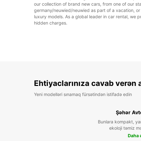
our collection of brand new cars, from one of our st
germany/neuwied/neuwied as part of a vacation, or r
luxury models. As a global leader in car rental, we pr
hidden charges.
Ehtiyaclarınıza cavab verən 
Yeni modelləri sınamaq fürsətindən istifadə edin
Şəhər Avt
Bunlara kompakt, ya
ekoloji təmiz mo
Daha ə