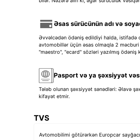
bilər. Nəzərə alın ki, əgər sürücülük vəsiqən
Əsas sürücünün adı və soyadı
Əvvəlcədən ödəniş edildiyi halda, istifadə 
avtomobillər üçün əsas olmaqla 2 məcburi kre
"maestro", "ecard" sözləri yazılmış ödəniş k
Pasport və ya şəxsiyyət vəs
Tələb olunan şəxsiyyət sənədləri: Əlavə şə
kifayət etmir.
TVS
Avtomobilimi götürərkən Europcar sayğacı