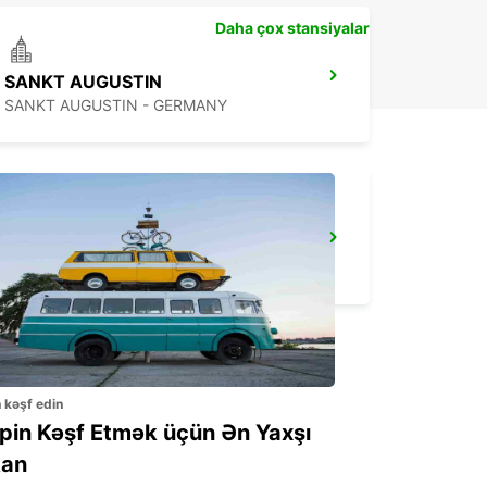
Daha çox stansiyalar
SANKT AUGUSTIN
SANKT AUGUSTIN - GERMANY
COLOGNE BONN AIRPORT -IKC-
KOELN - GERMANY
n kəşf edin
ppin Kəşf Etmək üçün Ən Yaxşı
an