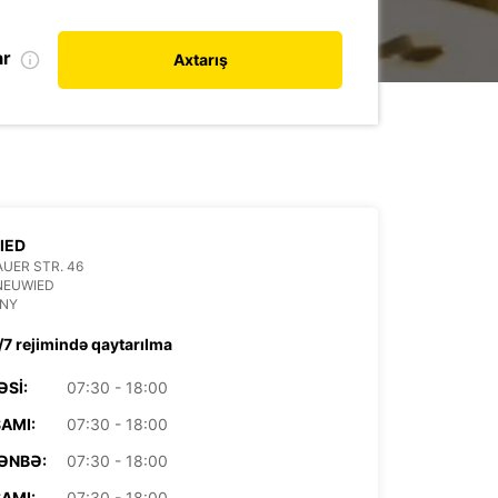
ar
Axtarış
IED
UER STR. 46
NEUWIED
NY
/7 rejimində qaytarılma
ƏSI:
07:30 - 18:00
AMI:
07:30 - 18:00
ƏNBƏ:
07:30 - 18:00
AMI:
07:30 - 18:00