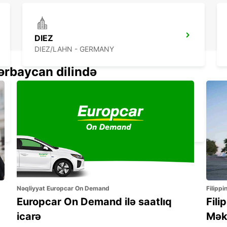
DIEZ
DIEZ/LAHN - GERMANY
ərbaycan dilində
EUSKIRCHEN
EUSKIRCHEN - GERMANY
Nəqliyyat Europcar On Demand
Filippi
Europcar On Demand ilə saatlıq
Fili
icarə
Mək