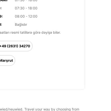
:
07:30 - 18:00
Ə:
08:00 - 12:00
:
Bağlıdır
aatları rəsmi tatillərə görə dəyişə bilər.
+49 (2631) 34270
Marşrut
neuwied/neuwied. Travel your way by choosing from