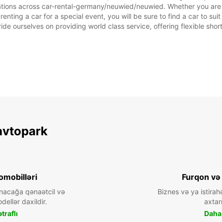
ations across car-rental-germany/neuwied/neuwied. Whether you are lo
enting a car for a special event, you will be sure to find a car to s
ide ourselves on providing world class service, offering flexible short
avtopark
omobilləri
Furqon və
nacağa qənaətcil və
Biznes və ya istirah
dellər daxildir.
axtarı
traflı
Daha 