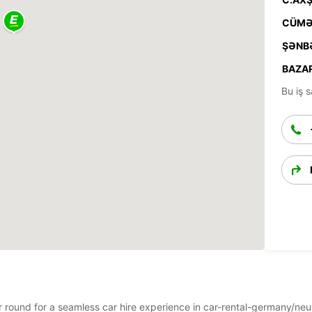
CÜMƏ
ŞƏNB
BAZAR
Bu iş s
ear round for a seamless car hire experience in car-rental-germany/