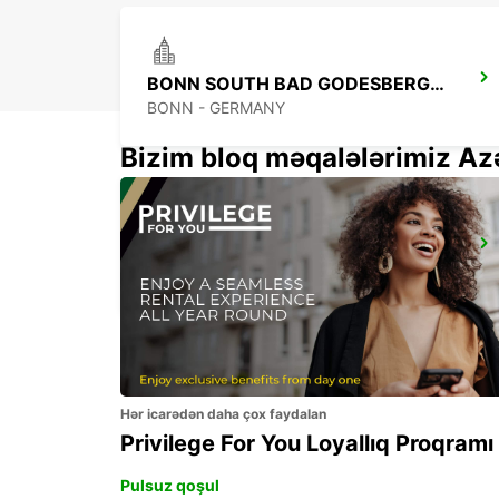
BONN SOUTH BAD GODESBERG -IKC-
BONN - GERMANY
Bizim bloq məqalələrimiz Az
BONN NORTH 24H OPEN
BONN - GERMANY
Hər icarədən daha çox faydalan
Privilege For You Loyallıq Proqramı
Pulsuz qoşul