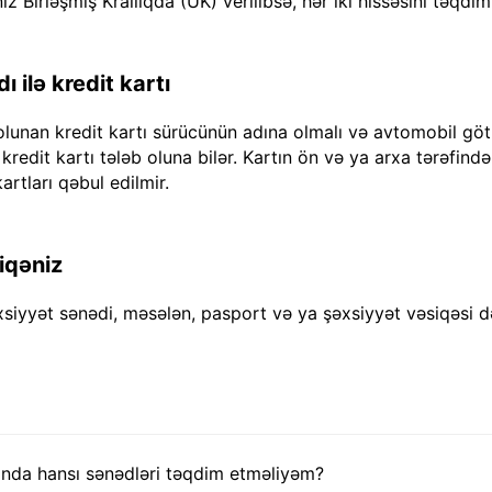
iz Birləşmiş Krallıqda (UK) verilibsə, hər iki hissəsini təqdim
 ilə kredit kartı
olunan kredit kartı sürücünün adına olmalı və avtomobil göt
dit kartı tələb oluna bilər. Kartın ön və ya arxa tərəfində "
artları qəbul edilmir.
iqəniz
xsiyyət sənədi, məsələn, pasport və ya şəxsiyyət vəsiqəsi d
nda hansı sənədləri təqdim etməliyəm?