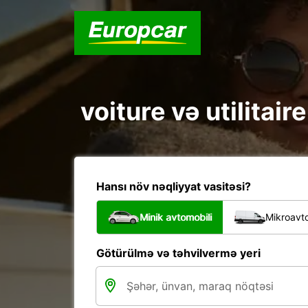
voiture və utilitai
Hansı növ nəqliyyat vasitəsi?
Minik avtomobili
Mikroavto
Götürülmə və təhvilvermə yeri