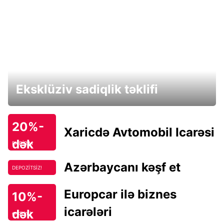
Eksklüziv sadiqlik təklifi
20%-
Xaricdə Avtomobil Icarəsi
dək
ENDİRİM
Azərbaycanı kəşf et
DEPOZİTSİZ!
Europcar ilə biznes
10%-
icarələri
dək
endirim!