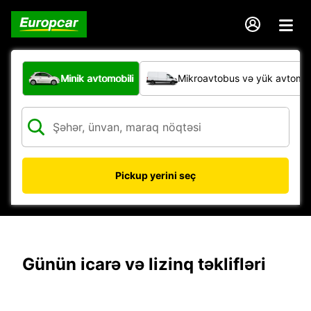
Hansı növ nəqliyyat vasitəsi?
Minik avtomobili
Mikroavtobus və yük avtomobi
Pickup yerini seç
Günün icarə və lizinq təklifləri