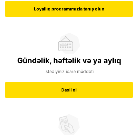
Loyallıq proqramımızla tanış olun
Gündəlik, həftəlik və ya aylıq
İstədiyiniz icarə müddəti
Daxil ol