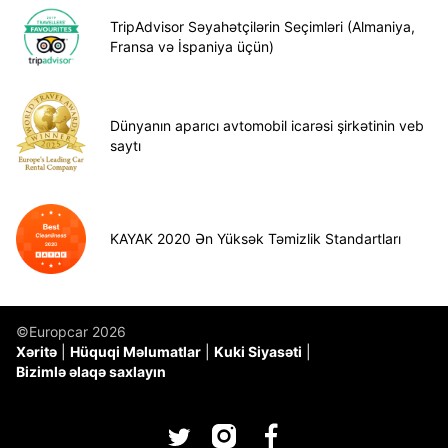
TripAdvisor Səyahətçilərin Seçimləri (Almaniya,
Fransa və İspaniya üçün)
Dünyanın aparıcı avtomobil icarəsi şirkətinin veb
saytı
KAYAK 2020 Ən Yüksək Təmizlik Standartları
©Europcar 2026
Xəritə
Hüquqi Məlumatlar
Kuki Siyasəti
Bizimlə əlaqə saxlayın