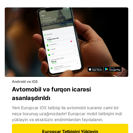
Android və iOS
Avtomobil və furqon icarəsi
asanlaşdırıldı
Yeni Europcar iOS tətbiqi ilə avtomobil icarəniz cəmi bir
neçə toxunuş uzağınızdadır! Europcar mobil tətbiqini indi
yükləyin və eksklüziv endirimlərdən faydalanın.
Europcar Tətbiqini Yükləyin