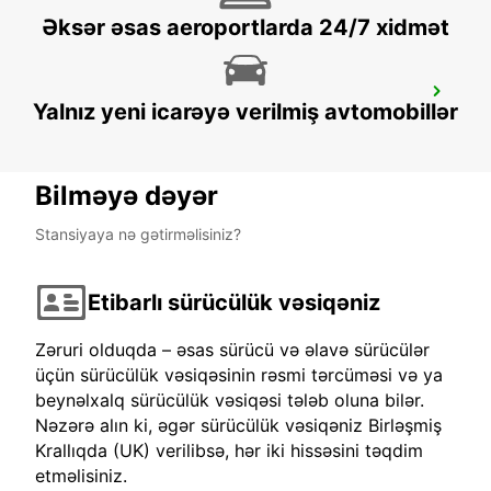
Əksər əsas aeroportlarda 24/7 xidmət
DRESDEN VAN TRUCKS CARS
Yalnız yeni icarəyə verilmiş avtomobillər
DRESDEN - GERMANY
Bilməyə dəyər
Stansiyaya nə gətirməlisiniz?
Etibarlı sürücülük vəsiqəniz
Zəruri olduqda – əsas sürücü və əlavə sürücülər
üçün sürücülük vəsiqəsinin rəsmi tərcüməsi və ya
beynəlxalq sürücülük vəsiqəsi tələb oluna bilər.
Nəzərə alın ki, əgər sürücülük vəsiqəniz Birləşmiş
Krallıqda (UK) verilibsə, hər iki hissəsini təqdim
etməlisiniz.