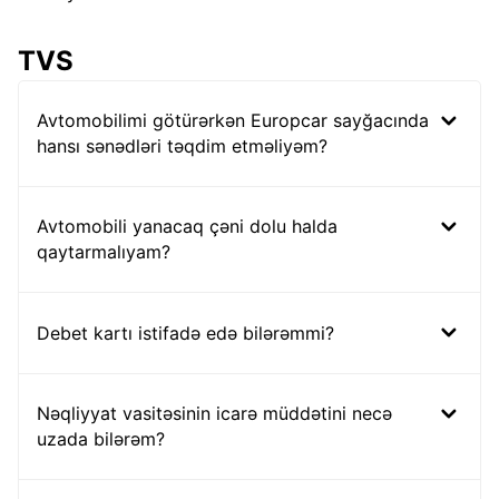
TVS
Avtomobilimi götürərkən Europcar sayğacında
hansı sənədləri təqdim etməliyəm?
Avtomobili yanacaq çəni dolu halda
qaytarmalıyam?
Debet kartı istifadə edə bilərəmmi?
Nəqliyyat vasitəsinin icarə müddətini necə
uzada bilərəm?