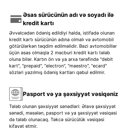
Əsas sürücünün adı və soyadı ilə
kredit kartı
Əvvəlcədən ödəniş edildiyi halda, istifadə olunan
kredit kartı sürücünün adına olmalı və avtomobil
götürülərkən təqdim edilməlidir. Bəzi avtomobillər
üçün əsas olmaqla 2 məcburi kredit kartı tələb
oluna bilər. Kartın ön və ya arxa tərəfində "debit
kart", "prepaid", "electron", "maestro", "ecard"
sözləri yazılmış ödəniş kartları qəbul edilmir.
Pasport və ya şəxsiyyət vəsiqəniz
Tələb olunan şəxsiyyət sənədləri: Əlavə şəxsiyyət
sənədi, məsələn, pasport və ya şəxsiyyət vəsiqəsi
də tələb olunacaq. Təkcə sürücülük vəsiqəsi
kifayət etmir.