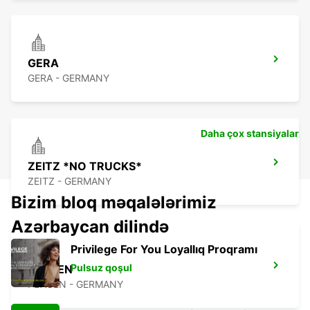
GERA
GERA - GERMANY
Daha çox stansiyalar
ZEITZ *NO TRUCKS*
ZEITZ - GERMANY
Bizim bloq məqalələrimiz
Azərbaycan dilində
Privilege For You Loyallıq Proqramı
Pulsuz qoşul
PLAUEN
PLAUEN - GERMANY