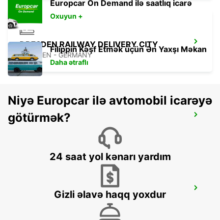
Europcar On Demand ilə saatlıq icarə
Oxuyun +
DRESDEN RAILWAY DELIVERY CITY
Filippin Kəşf Etmək üçün Ən Yaxşı Məkan
DRESDEN - GERMANY
Daha ətraflı
Niyə Europcar ilə avtomobil icarəyə
götürmək?
DRESDEN CITY NO TRUCKS
DRESDEN - GERMANY
24 saat yol kənarı yardım
DRESDEN VW GLAESERNE RETURN
Gizli əlavə haqq yoxdur
DRESDEN - GERMANY