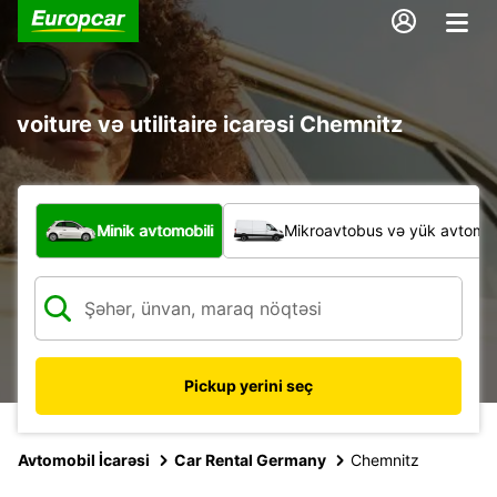
voiture və utilitaire icarəsi Chemnitz
Hansı növ nəqliyyat vasitəsi?
Minik avtomobili
Mikroavtobus və yük avtomobi
Pickup yerini seç
Avtomobil İcarəsi
Car Rental Germany
Chemnitz