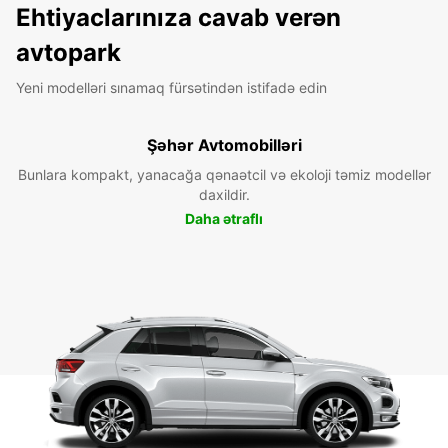
Ehtiyaclarınıza cavab verən
avtopark
Yeni modelləri sınamaq fürsətindən istifadə edin
Şəhər Avtomobilləri
Bunlara kompakt, yanacağa qənaətcil və ekoloji təmiz modellər
daxildir.
Daha ətraflı