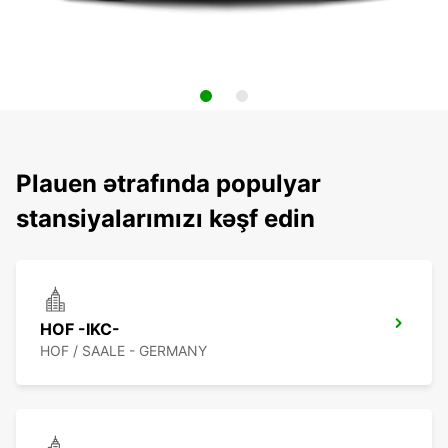
Plauen ətrafında populyar
stansiyalarımızı kəşf edin
HOF -IKC-
HOF / SAALE - GERMANY