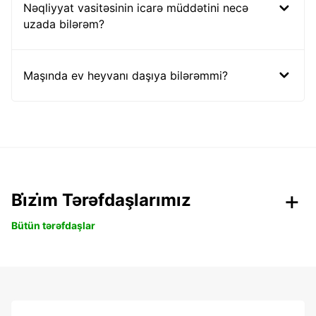
Nəqliyyat vasitəsinin icarə müddətini necə
uzada bilərəm?
Maşında ev heyvanı daşıya bilərəmmi?
Bi̇zi̇m Tərəfdaşlarımız
Bütün tərəfdaşlar