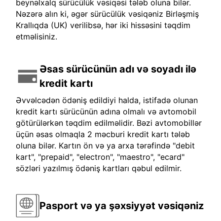
beynəlxalq sürücülük vəsiqəsi tələb oluna bilər.
Nəzərə alın ki, əgər sürücülük vəsiqəniz Birləşmiş
Krallıqda (UK) verilibsə, hər iki hissəsini təqdim
etməlisiniz.
Əsas sürücünün adı və soyadı ilə
kredit kartı
Əvvəlcədən ödəniş edildiyi halda, istifadə olunan
kredit kartı sürücünün adına olmalı və avtomobil
götürülərkən təqdim edilməlidir. Bəzi avtomobillər
üçün əsas olmaqla 2 məcburi kredit kartı tələb
oluna bilər. Kartın ön və ya arxa tərəfində "debit
kart", "prepaid", "electron", "maestro", "ecard"
sözləri yazılmış ödəniş kartları qəbul edilmir.
Pasport və ya şəxsiyyət vəsiqəniz