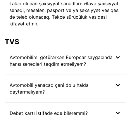
Tələb olunan şəxsiyyət sənədləri: Əlavə şəxsiyyət
sənədi, məsələn, pasport və ya şəxsiyyət vəsiqəsi
də tələb olunacaq. Təkcə sürücülük vəsiqəsi
kifayət etmir.
TVS
Avtomobilimi götürərkən Europcar sayğacında
hansı sənədləri təqdim etməliyəm?
Avtomobili yanacaq çəni dolu halda
qaytarmalıyam?
Debet kartı istifadə edə bilərəmmi?