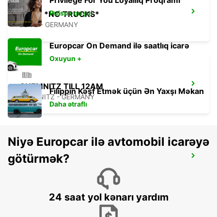
Privilege For You Loyallıq Proqramı
Pulsuz qoşul
ZEITZ *NO TRUCKS*
ZEITZ - GERMANY
Europcar On Demand ilə saatlıq icarə
Oxuyun +
CHEMNITZ TILL 12AM
Filippin Kəşf Etmək üçün Ən Yaxşı Məkan
CHEMNITZ - GERMANY
Daha ətraflı
Niyə Europcar ilə avtomobil icarəyə
götürmək?
BAYREUTH
BAYREUTH - GERMANY
24 saat yol kənarı yardım