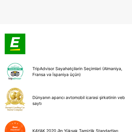
TripAdvisor Səyahətçilərin Seçimləri (Almaniya,
Fransa və İspaniya üçün)
Dünyanın aparıcı avtomobil icarəsi şirkətinin veb
saytı
KAYAK 2020 Ən Yüksək Təmizlik Standartları