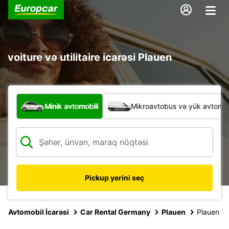
voiture və utilitaire icarəsi Plauen
Hansı növ nəqliyyat vasitəsi?
Minik avtomobili
Mikroavtobus və yük avtomobi
Pickup yerini seç
Avtomobil İcarəsi
Car Rental Germany
Plauen
Plauen