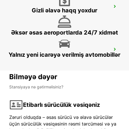
WEIDEN NO TRUCKS
Gizli əlavə haqq yoxdur
WEIDEN - GERMANY
Əksər əsas aeroportlarda 24/7 xidmət
ERFURT
Yalnız yeni icarəyə verilmiş avtomobillər
ERFURT - GERMANY
Bilməyə dəyər
Stansiyaya nə gətirməlisiniz?
Etibarlı sürücülük vəsiqəniz
Zəruri olduqda – əsas sürücü və əlavə sürücülər
üçün sürücülük vəsiqəsinin rəsmi tərcüməsi və ya