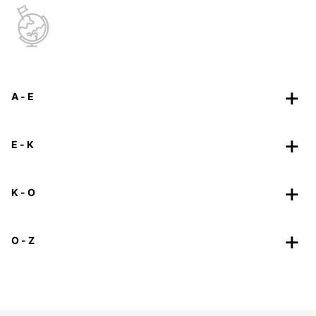
A - E
E - K
K - O
O - Z