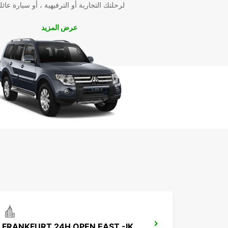
لرحلتك التجارية أو الترفيهية ، أو سيارة عائل
عرض المزيد
FRANKFURT 24H OPEN EAST -IKC-