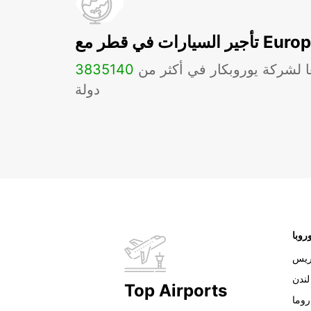
ات في قطر مع Europcar
ا لشركة يوروبكار في أكثر من
140
3835
دولة
روبا
ريس
لندن
Top Airports
روما