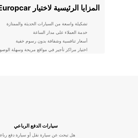
المزايا الرئيسية لاختيار Europcar
تشكيلة واسعة من السيارات الحديثة والممتازة
خدمة العملاء على مدار الساعة
أسعار تنافسية وشفافة بدون رسوم خفية
اختيار مراكز تأجير في مواقع مريحة وسهلة الوصو
خيارات تأجير مرنة تتناسب مع احتياجاتك الفردية
سواء كنت بحاجة إلى سيارة لقضاء إجازة ممتعة في
Friedberg، أو لرحلة عمل مهمة، 
لك الحل الأمثل. احجز الآن واستمتع بتجربة تأجير سيارات
مميزة!
سيارات الدفع الرباعي
هل تبحث عن سيارة نقل أو سيارة دفع رباع