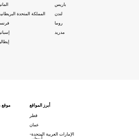
باريس
المانيا
لندن
المملكة المتحدة البريطانية
روما
فرنسا
مدريد
إسبانيا
إيطاليا
أبرز المواقع
موقع م
قطر
عمان
الإمارات العربية المتحدة-
أبوظبي