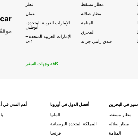
مطار مسقط
قطر
مطار صلاله
عمان
تأجير السيار
المنامة
الإمارات العربية المتحدة-
أبوظبي
موقعً
المحرق
الإمارات العربية المتحدة –
دبي
فندق رامي جراند
كافة وجهات السفر
ميز في البحرين
أفضل الدول في أوروبا
أهم المدن في أو
مطار مسقط
المانيا
با
مطار صلاله
المملكة المتحدة البريطانية
المنامة
فرنسا