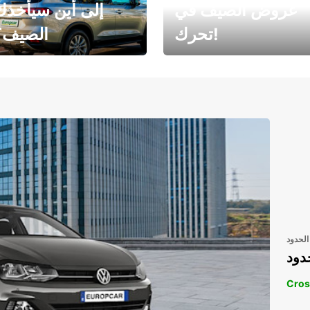
عروض الصيف في
إلى أين سيأخذك
تحرك!
الصيف؟
رحلتك المثالية في
رحلتك المثالية ف
انتظارك
انتظار
الحدود
دود
Cros