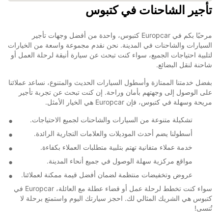
تأجير الشاحنات في كتبوس
مرحبًا بكم في Europcar كتبوس، واحدة من أفضل وجهات تأجير
السيارات والشاحنات في المدينة. نحن نقدم مجموعة واسعة من الخيارات
لتلبية احتياجات الجميع، سواء كنت تبحث عن سيارة أنيقة لرحلة العمل أو
شاحنة لنقل البضائع.
بفضل خدمتنا الممتازة وأسطول السيارات الحديث والمتنوع، نساعد عملائنا
على الوصول إلى وجهتهم بأمان وراحة. إن كنت تبحث عن تجربة تأجير
مريحة وسهلة في كتبوس، فإن Europcar هي الخيار الأمثل.
تشكيلة متنوعة من السيارات والشاحنات لجميع الاحتياجات.
أسطولنا يضم أحدث الموديلات والعلامات التجارية الرائدة.
خدمة عملاء متفانية تهتم بتلبية متطلبات العملاء بكفاءة.
مواقع مركزية سهلة الوصول في جميع أنحاء المدينة.
عروض وتخفيضات منتظمة لضمان أفضل قيمة ممكنة لعملائنا.
سواء كنت تخطط لرحلة عمل أو قضاء عطلة مع العائلة، Europcar في
كتبوس هي الشريك المثالي لك. احجز سيارتك اليوم واستمتع برحلة لا
تُنسى!