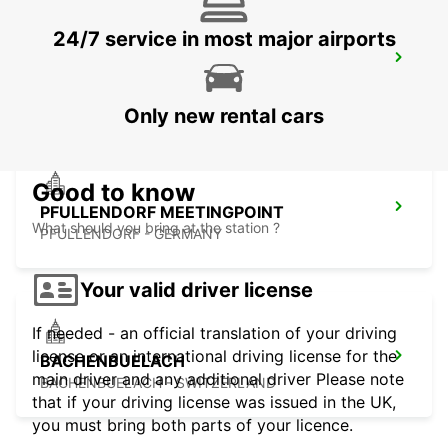
24/7 service in most major airports
WINTERTHUR - IKC *RY*
WINTERTHUR - SWITZERLAND
Only new rental cars
Good to know
PFULLENDORF MEETINGPOINT
What should you bring at the station ?
PFULLENDORF - GERMANY
Your valid driver license
If needed - an official translation of your driving
license or an international driving license for the
BACHENBUELACH
main driver and any additional driver Please note
BACHENBUELACH - SWITZERLAND
that if your driving license was issued in the UK,
you must bring both parts of your licence.