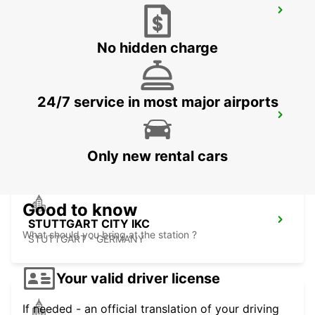
SCHWAEBISCH HALL NO TRUCKS
SCHWAEBISCH HALL - GERMANY
No hidden charge
24/7 service in most major airports
STUTTGART MAINSTATION -IKC-
STUTTGART - GERMANY
Only new rental cars
Good to know
STUTTGART CITY IKC
What should you bring at the station ?
STUTTGART - GERMANY
Your valid driver license
If needed - an official translation of your driving