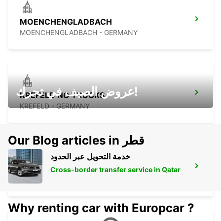
MOENCHENGLADBACH
MOENCHENGLADBACH - GERMANY
عروض الصيف في تحرك!
KREFELD NO TRUCKS
KREFELD - GERMANY
Our Blog articles in قطر
خدمة التحويل عبر الحدود
LANGENFELD
Cross-border transfer service in Qatar
LANGENFELD - GERMANY
Why renting car with Europcar ?