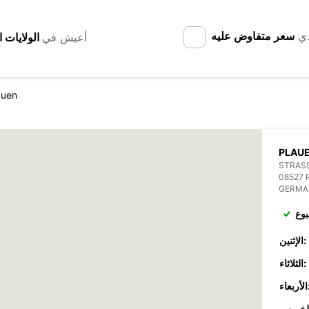
دي
سعر متفاوض عليه
أعيش في
auen
PLAU
STRASS
08527 
GERMA
بوع
الإثنين:
الثلاثاء:
عاء: