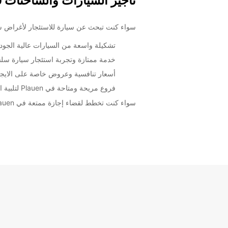
تأجير السيارات والشاحنات في uen
سواء كنت تبحث عن سيارة للاستئجار لأغراض سياحية أو عملية في Plauen، Europcar تقدم لك أفضل الخيارا
تشكيلة واسعة من السيارات عالية الجود
خدمة ممتازة وتجربة استئجار سيارة سل
أسعار تنافسية وعروض خاصة على الايج
فروع مريحة ومتاحة في Plauen لتلبية احتياجاتك في أي وقت
سواء كنت تخطط لقضاء إجازة ممتعة في Plauen أو تحتاج إلى سيارة لرحلة عمل، Europcar توفر لك خدمة استئجار السيارات والشاحنات التي تجعل تجربتك سهلة ومريحة.