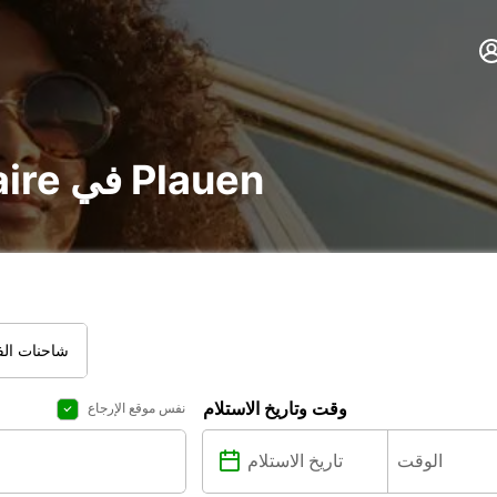
تأجير voiture و utilitaire في Plauen
شاحنات الفا
وقت وتاريخ الاستلام
نفس موقع الإرجاع