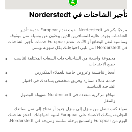
تأجير الشاحنات في Norderstedt
مرحبًا بكم في Norderstedt، حيث تقدم Europcar خدمة تأجير
الشاحنات بجودة عالية للمسافرين الذين يبحثون عن وسيلة نقل موثوقة
ومناسبة لنقل البضائع أو الأثاث. تقدم Europcar خدمات تأجير الشاحنات
في Norderstedt التي تلبي احتياجاتك بكل سهولة ويسر.
مجموعة واسعة من الشاحنات ذات السعات المختلفة لتناسب
جميع الاحتياجات
أسعار تنافسية وعروض خاصة للعملاء المتكررين
خدمة عملاء ممتازة وفريق متخصص يساعدك في اختيار
الشاحنة المناسبة
مواقع مركزية متعددة في Norderstedt لسهولة الوصول
والتنقل
سواء كنت تنتقل من منزل إلى منزل جديد أو تحتاج إلى نقل بضائعك
التجارية، يمكنك الاعتماد على Europcar لتلبية احتياجاتك. احجز شاحنتك
اليوم من Europcar واستمتع برحلة سلسة ومريحة في Norderstedt.