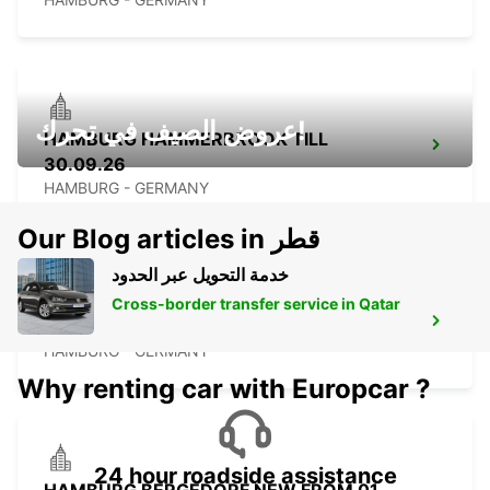
عروض الصيف في تحرك!
HAMBURG HAMMERBROOK TILL
30.09.26
HAMBURG - GERMANY
Our Blog articles in قطر
خدمة التحويل عبر الحدود
Cross-border transfer service in Qatar
HAMBURG SOUTH HARBURG -IKC-
HAMBURG - GERMANY
Why renting car with Europcar ?
24 hour roadside assistance