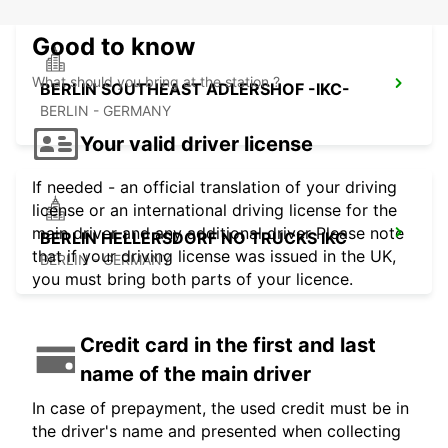
Good to know
What should you bring at the station ?
BERLIN SOUTHEAST ADLERSHOF -IKC-
BERLIN - GERMANY
Your valid driver license
If needed - an official translation of your driving
license or an international driving license for the
main driver and any additional driver Please note
BERLIN HELLERSDORF NO TRUCKS IKC
that if your driving license was issued in the UK,
BERLIN - GERMANY
you must bring both parts of your licence.
Credit card in the first and last
name of the main driver
In case of prepayment, the used credit must be in
the driver's name and presented when collecting