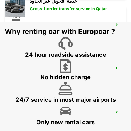
خدمة التحويل عبر الحدود
Cross-border transfer service in Qatar
BERLIN SPANDAU RAILWAY DELIVERY
Why renting car with Europcar ?
BERLIN - GERMANY
24 hour roadside assistance
BERLIN SPANDAU
BERLIN - GERMANY
No hidden charge
24/7 service in most major airports
BERLIN VAN TRUCK CARS IKC
BERLIN - GERMANY
Only new rental cars