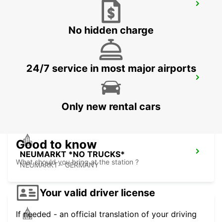
LAUF AN DER PEGNITZ NO TRUCKS
LAUF A D PEGNITZ - GERMANY
No hidden charge
24/7 service in most major airports
BAMBERG
BAMBERG - GERMANY
Only new rental cars
Good to know
NEUMARKT *NO TRUCKS*
What should you bring at the station ?
NEUMARKT - GERMANY
Your valid driver license
If needed - an official translation of your driving