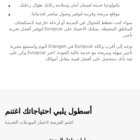
تكنولوجيا حديثة لضمان أمان وسلامة ركابك طوال رحلتك.
مواقع مريحة وقريبة لتوفير وصول مباشر لخدماتنا.
سواء كنت تخطط للتجوال في المدينة أو لرحلة خارجية لاستكشاف
المناطق المحيطة، يمكنك الاعتماد على Europcar لتوفير أفضل تجربة
تأجير.
توجه إلى أقرب وكالة Europcar في Erlangen اليوم واستمتع بتجربة
تأجير سهلة ومريحة مع خدمة عالية الجودة. اختر Europcar وكن على
ثقة بأنك ستحصل على أفضل قيمة مقابل أموالك.
أسطول يلبي احتياجاتك اغتنم
اغتنم الفرصة لاختبار الموديلات الجديدة
سيارات داخل المدينة