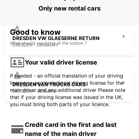
Only new rental cars
Good to know
DRESDEN VW GLAESERNE RETURN
What should you bring at the station ?
DRESDEN - GERMANY
Your valid driver license
If needed - an official translation of your driving
license or an international driving license for the
DRESDEN VAN TRUCKS CARS
main driver and any additional driver Please note
DRESDEN - GERMANY
that if your driving license was issued in the UK,
you must bring both parts of your licence.
Credit card in the first and last
name of the main driver