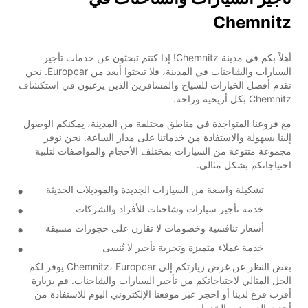
Chemnitz
أهلاً بكم في مدينة Chemnitz! إذا كنتم تبحثون عن خدمات تأجير
السيارات والشاحنات في المدينة، فلا تبحثوا أبعد من Europcar. نحن
نقدم أفضل الخيارات للسياح والمسافرين الذين يرغبون في استكشاف
Chemnitz بكل أريحية وراحة.
مع فروعنا المتواجدة في مناطق مختلفة من المدينة، يمكنكم الوصول
إلينا بسهولة والاستفادة من خدماتنا على مدار الساعة. نحن نوفر
مجموعة متنوعة من السيارات بمختلف الأحجام والمواصفات لتلبية
احتياجاتكم بشكل مثالي.
تشكيلة واسعة من السيارات الجديدة والموديلات الحديثة
خدمة تأجير سيارات وشاحنات للأفراد والشركات
أسعار تنافسية وخصومات لا تقارن على حجوزات مسبقة
خدمة عملاء متميزة وتجربة تأجير لا تُنسى
بغض النظر عن غرض زيارتكم إلى Chemnitz، Europcar يوفر لكم
الحل المثالي لاحتياجاتكم من تأجير السيارات والشاحنات. قم بزيارة
أقرب فرع لدينا أو احجز عبر موقعنا الإلكتروني اليوم للاستفادة من
أحدث العروض والخدمات.