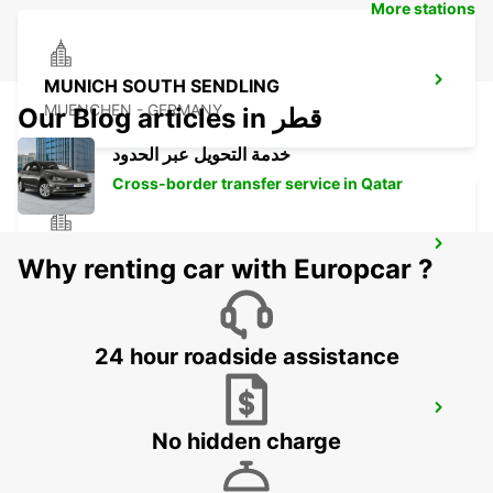
More stations
MUNICH SOUTH SENDLING
MUENCHEN - GERMANY
Our Blog articles in قطر
خدمة التحويل عبر الحدود
Cross-border transfer service in Qatar
MUNICH PASING OBERMENZING
Why renting car with Europcar ?
MUENCHEN - GERMANY
24 hour roadside assistance
UNTERSCHLEISSHEIM *NO TRUCKS*
UNTERSCHLEISSHEIM - GERMANY
No hidden charge