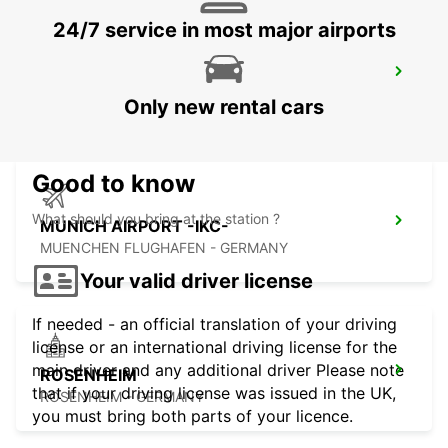
24/7 service in most major airports
ERDING NO TRUCKS
ERDING - GERMANY
Only new rental cars
Good to know
What should you bring at the station ?
MUNICH AIRPORT -IKC-
MUENCHEN FLUGHAFEN - GERMANY
Your valid driver license
If needed - an official translation of your driving
license or an international driving license for the
main driver and any additional driver Please note
ROSENHEIM
that if your driving license was issued in the UK,
ROSENHEIM - GERMANY
you must bring both parts of your licence.