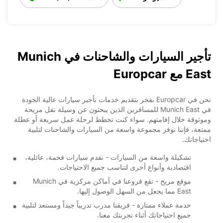
تأجير السيارات والشاحنات في Munich
East مع Europcar
نحن في Europcar نفخر بتقديم خدمات تأجير سيارات عالية الجودة
في Munich East للمسافرين الذين يبحثون عن وسيلة نقل مريحة
وموثوقة خلال إقامتهم. سواء كنت تخطط لرحلة عمل سريعة أو عطلة
ممتعة، فإننا نوفر مجموعة واسعة من السيارات والشاحنات لتلبية
احتياجاتك.
تشكيلة واسعة من السيارات - نقدم سيارات فخمة، عائلية،
اقتصادية وأنواع أخرى لتناسب جميع الاحتياجات.
موقع مريح - تقع فروعنا في أماكن مركزية في Munich
East مما يجعل من السهل الوصول إليها.
خدمة عملاء ممتازة - فريقنا مدرب تدريباً جيداً ومستعد لتلبية
جميع احتياجاتك أثناء تجربتك معنا.