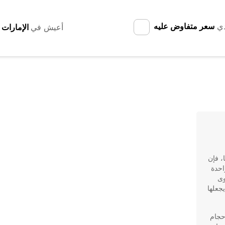
دي
سعر متفاوض عليه
أعيش في
، فإن
ي الخيار الأمثل لك. تعتبر Europcar واحدة
وى
فة، مما يجعلها
لأحجام