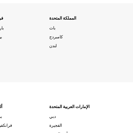
المملكة المتحدة
فر
باث
با
كامبردج
بو
لندن
الإمارات العربية المتحدة
أل
دبي
بر
الفجيرة
فرانكف