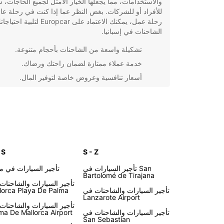
والاستخدامات، مما يجعلها الخيار الأمثل لجميع الحاجات، 
للأفراد أو للشركات. بغض النظر عما إذا كنت في رحلة عائل
رحلة عمل، يمكنك الاعتماد على Europcar لتل
الشاحنات في إسبانيا.
تشكيلة واسعة من الشاحنات بأحجام متنوعة.
خدمة عملاء ممتازة لضمان راحتك ورضاك.
أسعار تنافسية وعروض خاصة لتوفير المال.
حجز سهل عبر الإنترنت مع إمكانية استلام الشاحنة
أي مكان ترغب فيه.
باختصار، إذا كنت بحاجة إلى خدمة تأجير شاحنات في إسبان
فإن Europcar هي الخيار الأمثل لك. اعتمد على خبرتهم
واحترافيتهم لتلبية جميع احتياجاتك بكل سهولة ويسر.
 S
S - Z
تأجير السيارات في San
تأجير السيارات في ما
Bartolomé de Tirajana
تأجير السيارات والشاحنات
تأجير السيارات والشاحنات في
lorca Playa De Palma
Lanzarote Airport
تأجير السيارات والشاحنات
تأجير السيارات والشاحنات في
ma De Mallorca Airport
San Sebastian