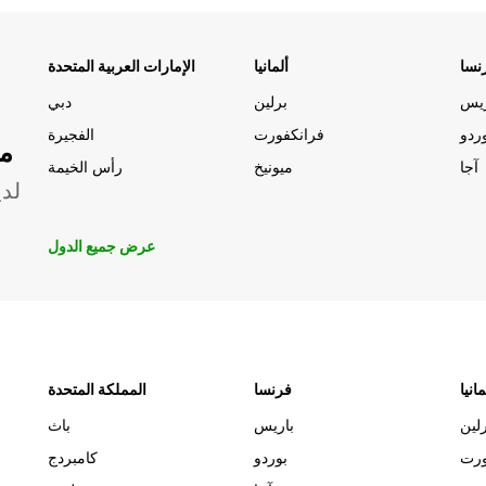
نسا
ألمانيا
الإمارات العربية المتحدة
ريس
برلين
دبي
ردو
فرانكفورت
الفجيرة
مو
آجا
ميونيخ
رأس الخيمة
لدي
عرض جميع الدول
مانيا
فرنسا
المملكة المتحدة
لين
باريس
باث
ورت
بوردو
كامبردج