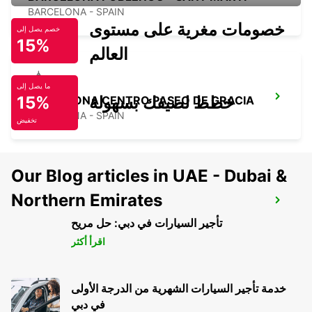
BARCELONA - SPAIN
خصومات مغرية على مستوى
خصم يصل إلى
15%
العالم
ما يصل إلى
خطط لصيفك بسهولة
15%
BARCELONA CENTRO PASEO DE GRACIA
BARCELONA - SPAIN
تخفيض
Our Blog articles in UAE - Dubai &
Northern Emirates
PERPIGNAN AIRPORT
PERPIGNAN - FRANCE
تأجير السيارات في دبي: حل مريح
اقرأ أكثر
خدمة تأجير السيارات الشهرية من الدرجة الأولى
في دبي