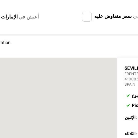
دي
سعر متفاوض عليه
أعيش في
tation
SEVIL
FRENTE 
41008 
SPAIN
بوع
Pi
الإثنين:
الثلاثاء: