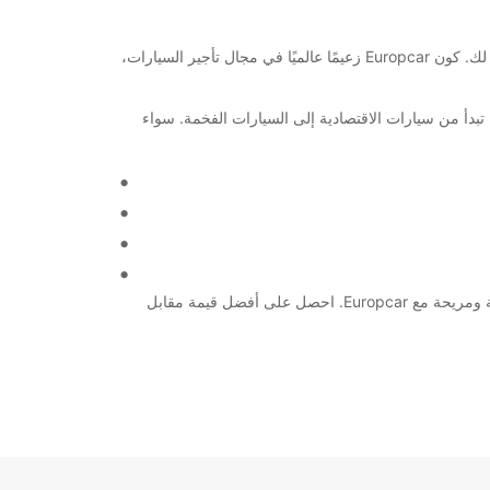
مرحبًا بك في محطة قطار سيفيا! إذا كنت تبحث عن خدمة تأجير سيارات موثوقة ومريحة في مدينة سيفيا، فإن Europcar هو الخيار المثالي لك. كون Europcar زعيمًا عالميًا في مجال تأجير السيارات،
بدأ من سيارات الاقتصادية إلى السيارات الفخمة. سواء
لا تتردد في الاتصال بنا اليوم لحجز سيارتك أو شاحنتك المفضلة في محطة السكك الحديدية في سيفيا. نضمن لك تجربة تأجير سيارات سلسة ومريحة مع Europcar. احصل على أفضل قيمة مقابل