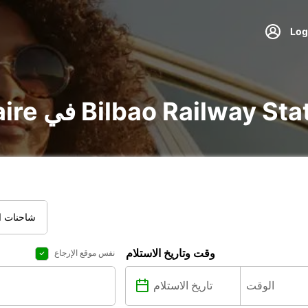
voitu و utilitaire في Bilbao Railway Station
شاحنات ال
وقت وتاريخ الاستلام
نفس موقع الإرجاع