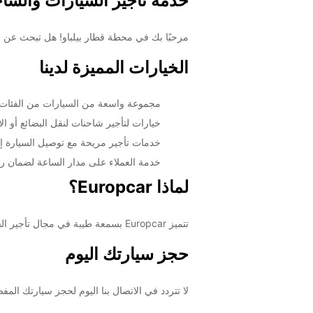
خدمة تأجير السيارات والشا
مرحبًا بك في محطة قطار بيلباو! هل تبحث عن خدمة تأجير سيارات موثوقة ومريحة؟ في ropcar
الخيارات المميزة لدينا
مجموعة واسعة من السيارات من الفئات ا
خيارات لتأجير شاحنات لنقل البضائع أو ال
خدمات تأجير مريحة مع توصيل السيارة إ
خدمة العملاء على مدار الساعة لضمان ر
لماذا Europcar؟
تتميز Europcar بسمعة طيبة في مجال تأجير السيارات على مستوى العالم. نحن نلتزم بتقديم خدمة عالية الجودة وأسعار تنافسية لضمان تجربة مريحة وممتعة لكل عميل.
حجز سيارتك اليوم
لا تتردد في الاتصال بنا اليوم لحجز سيارتك المف