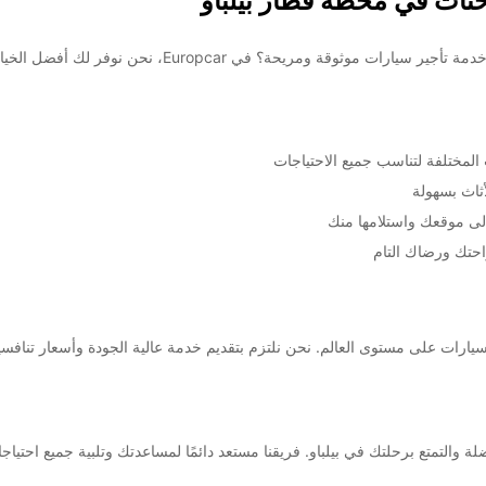
حنات في محطة قطار بيلباو
Eu، نحن نوفر لك أفضل الخيارات لتلبية احتياجاتك للتنقل في بيلباو وما حولها.
لمختلفة لتناسب جميع الاحتياجات
أثاث بسهولة
لى موقعك واستلامها منك
احتك ورضاك التام
ضلة والتمتع برحلتك في بيلباو. فريقنا مستعد دائمًا لمساعدتك وتلبية جميع احتي