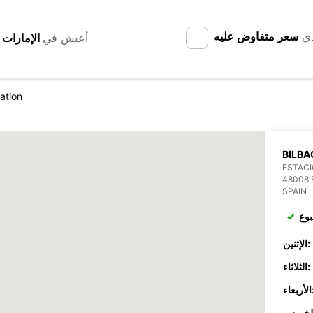
دي
سعر متفاوض عليه
أعيش في
ation
BILBA
ESTACI
48008 
SPAIN
بوع
الإثنين:
الثلاثاء:
عاء: