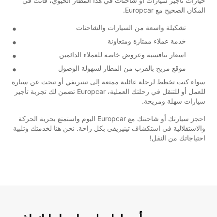
خيارات تأجير سيارات أو شاحنات في هذا المطار الحيوي، فأنت في
المكان الصحيح مع Europcar.
تشكيلة واسعة من السيارات والشاحنات
خدمة عملاء ممتازة ومتعاونة
اسعار تنافسية وعروض خاصة للعملاء الدائمين
موقع مريح بالقرب من المطار لسهولة الوصول
سواء كنت تخطط لرحلة عائلية ممتعة إلى تينيريفي أو تبحث عن سيارة
للعمل أو للتنقل في رحلتك العملية، Europcar تضمن لك تجربة تأجير
سيارات سهلة ومريحة.
احجز سيارتك أو شاحنتك مع Europcar اليوم واستمتع بحرية الحركة
والاستقلالية في استكشاف تينيريفي بكل راحة. نحن هنا لخدمتك وتلبية
احتياجاتك من النقل!