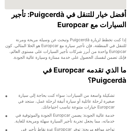
أفضل خيار للتنقل في Puigcerdà: تأجير
السيارات مع Europcar
إذا كنت تخطط لزيارة Puigcerdà وتبحث عن وسيلة مريحة ومرنة
للتنقل في المنطقة، فإن تأجير سيارة مع Europcar هو الحلا المثالي. كون
Europcar واحدة من أبرز شركات تأجير السيارات على مستوى العالم،
فإنك تضمن لنفسك الحصول على خدمة ممتازة وسيارة عالية الجودة.
ما الذي تقدمه Europcar في
Puigcerdà؟
تشكيلة واسعة من السيارات: سواء كنت بحاجة إلى سيارة
صغيرة لرحلة عائلية أو سيارة أنيقة لرحلة عمل، ستجد في
Europcar خيارات متنوعة تناسب احتياجاتك.
خدمة عالية الجودة: يضمن Europcar الجودة والموثوقية في
خدماته، مما يجعل تجربة تأجير السيارة سهلة ومريحة للغاية.
تواجد مواقع مريحة: توفر Europcar عدة نقاط تأجير في