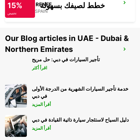
خطط لصيفك بسهولة
15%
GERONA RENFE
GERONA - SPAIN
تخفيض
Our Blog articles in UAE - Dubai &
Northern Emirates
GERONA AIRPORT
VILOBÍ D'ONYAR - SPAIN
تأجير السيارات في دبي: حل مريح
اقرأ أكثر
خدمة تأجير السيارات الشهرية من الدرجة الأولى
في دبي
أقرأ المزيد
دليل السياح لاستئجار سيارة ذاتية القيادة في دبي
أقرأ المزيد