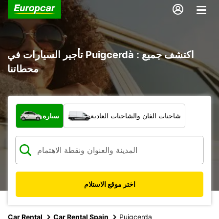
تأجير السيارات في Puigcerdà : اكتشف جميع
محطاتنا
ما نوع المركبة؟
شاحنات الفان والشاحنات العادية
سيارة
اختر موقع الاستلام
Car Rental
Car Rental Spain
Puigcerda