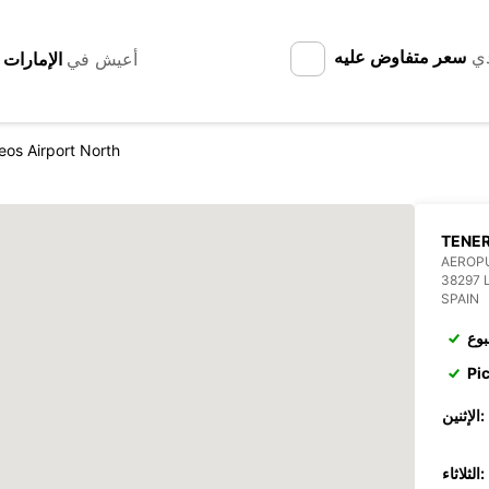
دي
سعر متفاوض عليه
أعيش في
eos Airport North
TENER
AEROPU
38297 
SPAIN
بوع
Pi
الإثنين:
الثلاثاء: