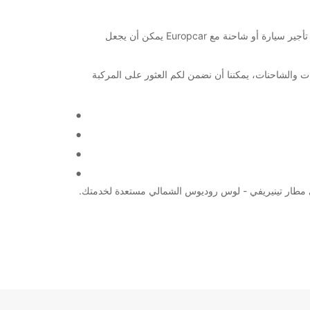
مرحبًا بك في موقع Europcar في مطار تينيريفي - لوس روديوس الشمالي. سواء كنت تخطط لرحلة عمل سريعة أو إجازة استرخائية، فإن تأجير سيارة أو شاحنة مع Europcar يمكن أن يجعل
يارات والشاحنات، يمكننا أن نضمن لكم العثور على المركبة
حث عن سيارة للاستمتاع برحلة استكشافية في المنطقة أو بحاجة إلى شاحنة لنقل بضائعك بطريقة آمنة وفعالة، Europcar في مطار تينيريفي - لوس روديوس الشمالي مستعدة لخدمتك.