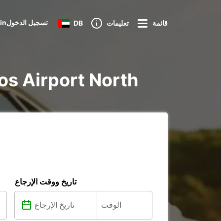
Loginتسجيل الدخول
قائمة
تعليمات
DB
تأجير voiture و utilitaire في
تاريخ ووقت الإرجاع