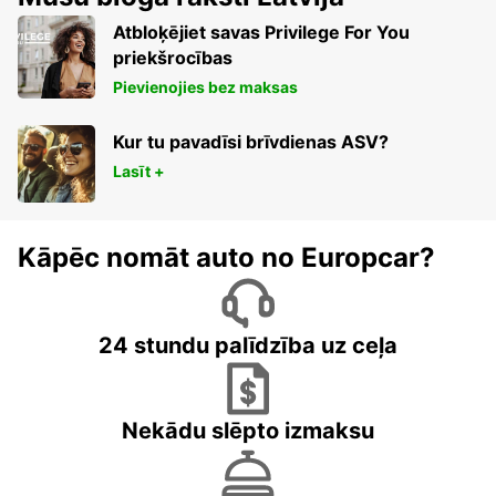
Atbloķējiet savas Privilege For You
priekšrocības
Pievienojies bez maksas
Kur tu pavadīsi brīvdienas ASV?
Lasīt +
Kāpēc nomāt auto no Europcar?
24 stundu palīdzība uz ceļa
Nekādu slēpto izmaksu