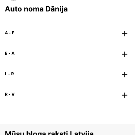
Auto noma Dānija
A - E
E - A
L - R
R - V
Mūsu bloga raksti Latvija