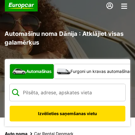
Automašīnu noma Dānija : Atklājiet visas
galamērķus
Kāda veida transportlīdzeklis?
Automašīnas
Furgoni un kravas automašīnas
Izvēlieties saņemšanas vietu
Auto noma
Car Rental Denmark