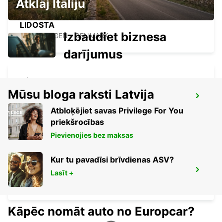
Atklāj Itāliju
KOPENHAGENA STARPTAUTISKA
LIDOSTA
Izbaudiet biznesa
COPENHAGEN - DENMARK
darījumus
Mūsu bloga raksti Latvija
LYNGBY
LYNGBY - DENMARK
Atbloķējiet savas Privilege For You
priekšrocības
Pievienojies bez maksas
Kur tu pavadīsi brīvdienas ASV?
HILLEROED
Lasīt +
HILLEROD - DENMARK
Kāpēc nomāt auto no Europcar?