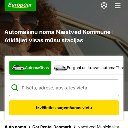
Automašīnu noma Næstved Kommune :
Atklājiet visas mūsu stacijas
Kāda veida transportlīdzeklis?
Automašīnas
Furgoni un kravas automašīnas
Izvēlieties saņemšanas vietu
Auto noma
Car Rental Denmark
Naestved Municipality