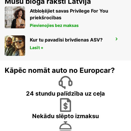
Mūsu bloga raksti Latvija
RIGA - LATVIA
Atbloķējiet savas Privilege For You
priekšrocības
Pievienojies bez maksas
Kur tu pavadīsi brīvdienas ASV?
LIEPAJA AIRPORT
LIEPAJA - LATVIA
Lasīt +
Kāpēc nomāt auto no Europcar?
24 stundu palīdzība uz ceļa
Nekādu slēpto izmaksu