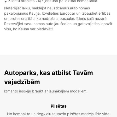
Klientu atbalsts 24/7 jebkurai palīdzībai nomas laikā
Netērējiet laiku, meklējot neuzticamus auto nomas
pakalpojumus Kauņā. Izvēlieties Europcar un izbaudiet ērtības
un profesionalitāti, ko nodrošina pasaules līderis šajā nozarē.
Rezervējiet savu nomas auto jau šodien un gatavojieties iepazīt
visu, ko Kauņa var piedāvāt!
Autoparks, kas atbilst Tavām
vajadzībām
Izmanto iespēju braukt ar jaunākajiem modeļiem
Pilsētas
No kompakta un degvielu taupoša pilsētas modeļa līdz videi