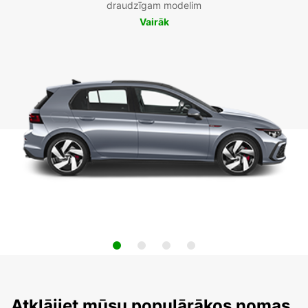
draudzīgam modelim
Vairāk
Atklājiet mūsu populārākos nomas