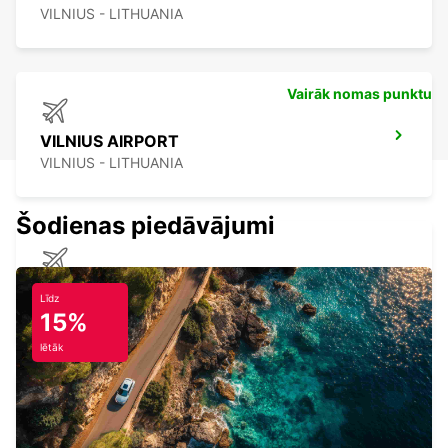
VILNIUS - LITHUANIA
Vairāk nomas punktu
VILNIUS AIRPORT
VILNIUS - LITHUANIA
Šodienas piedāvājumi
SIAULIAI INTER APT *MEET & GREET*
Līdz
SIAULIAI - LITHUANIA
15%
lētāk
KLAIPEDA