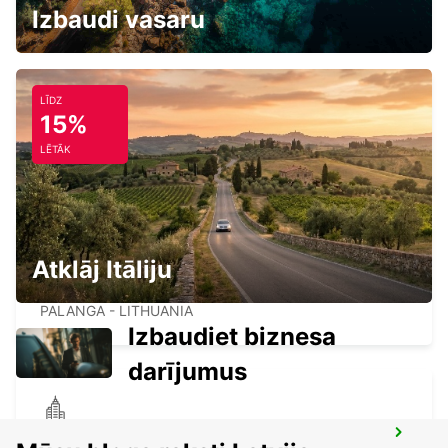
KLAIPEDA - LITHUANIA
Izbaudi vasaru
LĪDZ
15%
RIGA STARPTAUTISKA LIDOSTA
LĒTĀK
RIGA - LATVIA
Atklāj Itāliju
PALANGA AIRPORT
PALANGA - LITHUANIA
Izbaudiet biznesa
darījumus
RIGA