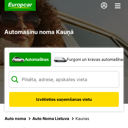
Automašīnu noma Kauņā
Kāda veida transportlīdzeklis?
Automašīnas
Furgoni un kravas automašīnas
Izvēlieties saņemšanas vietu
Auto noma
Auto Noma Lietuva
Kaunas