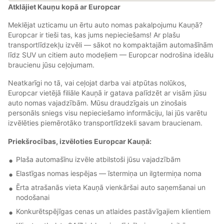
Atklājiet Kauņu kopā ar Europcar
Meklējat uzticamu un ērtu auto nomas pakalpojumu Kauņā?
Europcar ir tieši tas, kas jums nepieciešams! Ar plašu
transportlīdzekļu izvēli — sākot no kompaktajām automašīnām
līdz SUV un citiem auto modeļiem — Europcar nodrošina ideālu
braucienu jūsu ceļojumam.
Neatkarīgi no tā, vai ceļojat darba vai atpūtas nolūkos,
Europcar vietējā filiāle Kauņā ir gatava palīdzēt ar visām jūsu
auto nomas vajadzībām. Mūsu draudzīgais un zinošais
personāls sniegs visu nepieciešamo informāciju, lai jūs varētu
izvēlēties piemērotāko transportlīdzekli savam braucienam.
Priekšrocības, izvēloties Europcar Kauņā:
Plaša automašīnu izvēle atbilstoši jūsu vajadzībām
Elastīgas nomas iespējas — īstermiņa un ilgtermiņa noma
Ērta atrašanās vieta Kauņā vienkāršai auto saņemšanai un
nodošanai
Konkurētspējīgas cenas un atlaides pastāvīgajiem klientiem