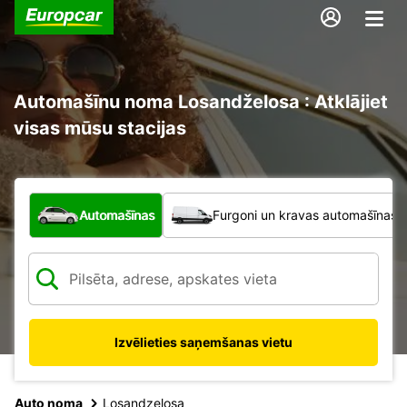
Automašīnu noma Losandželosa : Atklājiet
visas mūsu stacijas
Kāda veida transportlīdzeklis?
Automašīnas
Furgoni un kravas automašīnas
Izvēlieties saņemšanas vietu
Auto noma
Losandzelosa