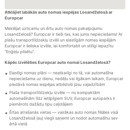
Atklājiet labākās auto nomas iespējas Losandželosā ar
Europcar
Meklējat uzticamu un ērtu auto nomas pakalpojumu
Losandželosā? Europcar ir tieši tas, kas jums nepieciešams! Ar
plašu transportlīdzekļu izvēli un elastīgām nomas iespējām
Europcar ir lieliska izvēle, lai komfortabli un stilīgi iepazītu
“Eņģeļu pilsētu”.
Kāpēc izvēlēties Europcar auto nomai Losandželosā?
Elastīgi nomas plāni — neatkarīgi no tā, vai automašīna
nepieciešama uz dienu, nedēļu vai ilgākam laikam, Europcar
piedāvā nomas iespējas atbilstoši jūsu vajadzībām
Plaša transportlīdzekļu izvēle — no kompaktām
automašīnām līdz ietilpīgiem SUV, Europcar autoparks ir
piemērots dažādu tipu ceļotājiem
Ērtas atrašanās vietas — vairākas auto nomas filiāles visā
Losandželosā ļauj viegli saņemt un nodot automašīnu sev
ērtā vietā