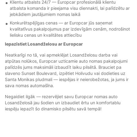
Klientu atbalsts 24/7 — Europcar profesionālā klientu
atbalsta komanda ir pieejama visu diennakti, lai palīdzētu ar
jebkādiem jautājumiem nomas laikā
Konkurētspējīgas cenas — ar Europcar jūs saņemat
kvalitatīvus pakalpojumus par izdevīgām cenām, nodrošinot
lielisku cenas un kvalitātes attiecību
Iepazīstiet Losandželosu ar Europcar
Neatkarīgi no tā, vai apmeklējat Losandželosu darba vai
atpūtas nolūkos, Europcar uzticamie auto nomas pakalpojumi
palīdzēs jums maksimāli izbaudīt laiku pilsētā. Brauciet pa
slaveno Sunset Boulevard, izpētiet Holivudu vai dodieties uz
Santa Monikas pludmali — iespējas ir neierobežotas, ja jums ir
sava nomas automašīna.
Negaidiet ilgāk — rezervējiet savu Europcar nomas auto
Losandželosā jau šodien un izbaudiet ērtu un komfortablu
iespēju iepazīt šo dinamisko pilsētu savā tempā!