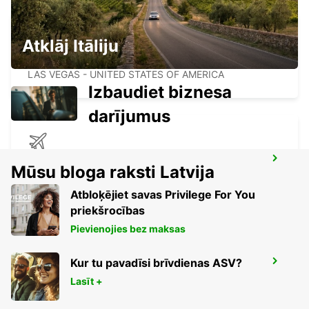
Atklāj Itāliju
LAS VEGAS AIRPORT
LAS VEGAS - UNITED STATES OF AMERICA
Izbaudiet biznesa
darījumus
SAN JOSE AIRPORT
Mūsu bloga raksti Latvija
SAN JOSE - UNITED STATES OF AMERICA
Atbloķējiet savas Privilege For You
priekšrocības
Pievienojies bez maksas
Kur tu pavadīsi brīvdienas ASV?
SAN FRANCISCO AIRPORT
SAN FRANCISCO - UNITED STATES OF AMERICA
Lasīt +