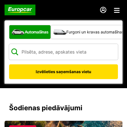
Kāda veida transportlīdzeklis?
Automašīnas
Furgoni un kravas automašīnas
Izvēlieties saņemšanas vietu
Šodienas piedāvājumi