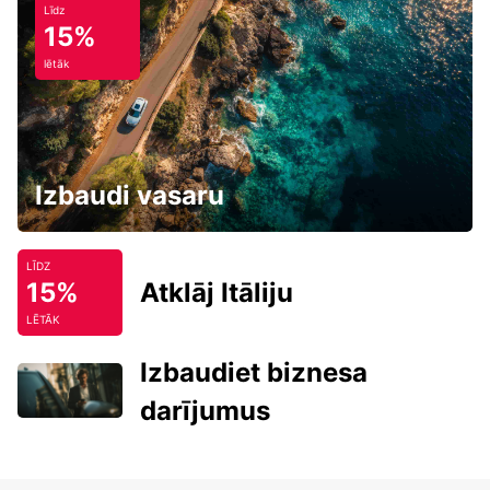
Līdz
15%
lētāk
Izbaudi vasaru
LĪDZ
15%
Atklāj Itāliju
LĒTĀK
Izbaudiet biznesa
darījumus