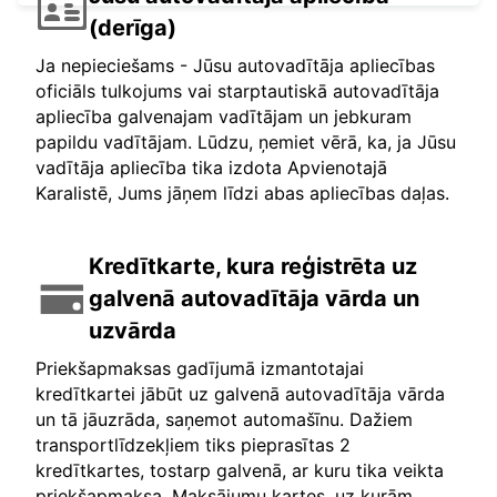
(derīga)
Ja nepieciešams - Jūsu autovadītāja apliecības
oficiāls tulkojums vai starptautiskā autovadītāja
apliecība galvenajam vadītājam un jebkuram
papildu vadītājam. Lūdzu, ņemiet vērā, ka, ja Jūsu
vadītāja apliecība tika izdota Apvienotajā
Karalistē, Jums jāņem līdzi abas apliecības daļas.
Kredītkarte, kura reģistrēta uz
galvenā autovadītāja vārda un
uzvārda
Priekšapmaksas gadījumā izmantotajai
kredītkartei jābūt uz galvenā autovadītāja vārda
un tā jāuzrāda, saņemot automašīnu. Dažiem
transportlīdzekļiem tiks pieprasītas 2
kredītkartes, tostarp galvenā, ar kuru tika veikta
priekšapmaksa. Maksājumu kartes, uz kurām