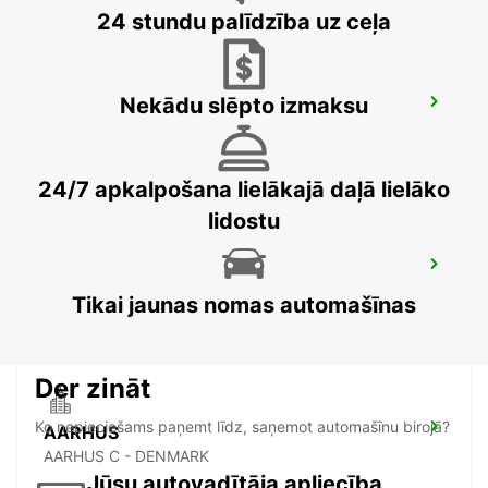
24 stundu palīdzība uz ceļa
Nekādu slēpto izmaksu
SILKEBORG
SILKEBORG - DENMARK
24/7 apkalpošana lielākajā daļā lielāko
lidostu
AARHUS VIBY
VIBY J - DENMARK
Tikai jaunas nomas automašīnas
Der zināt
Ko nepieciešams paņemt līdz, saņemot automašīnu birojā?
AARHUS
AARHUS C - DENMARK
Jūsu autovadītāja apliecība