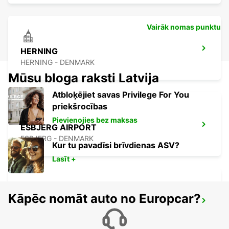
Vairāk nomas punktu
HERNING
HERNING - DENMARK
Mūsu bloga raksti Latvija
Atbloķējiet savas Privilege For You
priekšrocības
Pievienojies bez maksas
ESBJERG AIRPORT
ESBJERG - DENMARK
Kur tu pavadīsi brīvdienas ASV?
Lasīt +
Kāpēc nomāt auto no Europcar?
ESBJERG
ESBJERG - DENMARK