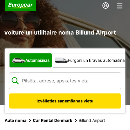
voiture un utilitaire noma Billund Airport
Kāda veida transportlīdzeklis?
Automašīnas
Furgoni un kravas automašīnas
Izvēlieties saņemšanas vietu
Auto noma
Car Rental Denmark
Billund Airport