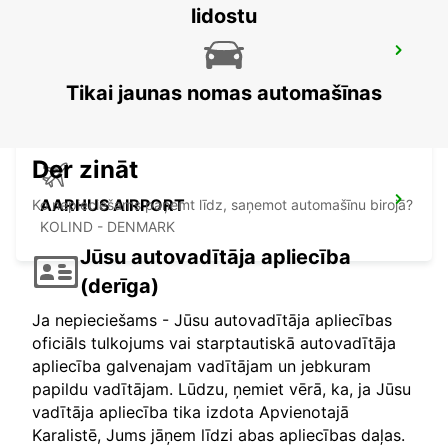
lidostu
HERNING
HERNING - DENMARK
Tikai jaunas nomas automašīnas
Der zināt
AARHUS AIRPORT
Ko nepieciešams paņemt līdz, saņemot automašīnu birojā?
KOLIND - DENMARK
Jūsu autovadītāja apliecība
(derīga)
Ja nepieciešams - Jūsu autovadītāja apliecības
oficiāls tulkojums vai starptautiskā autovadītāja
apliecība galvenajam vadītājam un jebkuram
papildu vadītājam. Lūdzu, ņemiet vērā, ka, ja Jūsu
vadītāja apliecība tika izdota Apvienotajā
Karalistē, Jums jāņem līdzi abas apliecības daļas.