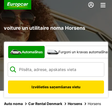
voiture un utilitaire noma Horsens
Kāda veida transportlīdzeklis?
Automašīnas
Furgoni un kravas automašīnas
Izvēlieties saņemšanas vietu
Auto noma
Car Rental Denmark
Horsens
Horsens