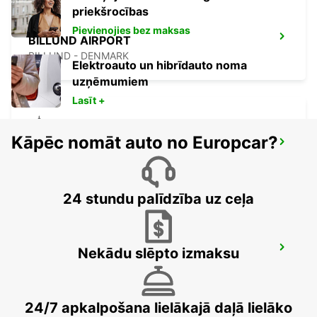
priekšrocības
Pievienojies bez maksas
BILLUND AIRPORT
BILLUND - DENMARK
Elektroauto un hibrīdauto noma
uzņēmumiem
Lasīt +
Kāpēc nomāt auto no Europcar?
KOLDING
KOLDING - DENMARK
24 stundu palīdzība uz ceļa
ODENSE
Nekādu slēpto izmaksu
ODENSE C - DENMARK
24/7 apkalpošana lielākajā daļā lielāko