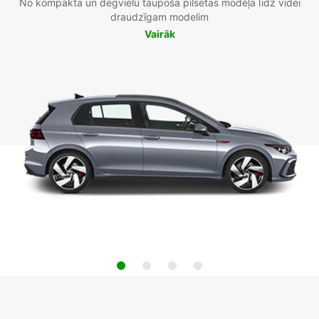
No kompakta un degvielu taupoša pilsētas modeļa līdz videi
draudzīgam modelim
Vairāk