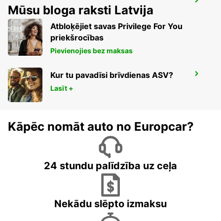
RIGA STARPTAUTISKA LIDOSTA
Mūsu bloga raksti Latvija
RIGA - LATVIA
Atbloķējiet savas Privilege For You
priekšrocības
Pievienojies bez maksas
Kur tu pavadīsi brīvdienas ASV?
GDANSKA LIDOSTA
GDANSK - POLAND
Lasīt +
Kāpēc nomāt auto no Europcar?
24 stundu palīdzība uz ceļa
Nekādu slēpto izmaksu