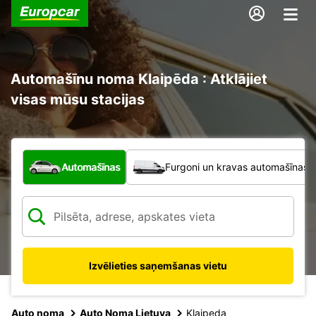
Automašīnu noma Klaipēda : Atklājiet
visas mūsu stacijas
Kāda veida transportlīdzeklis?
Automašīnas
Furgoni un kravas automašīnas
Izvēlieties saņemšanas vietu
Auto noma
Auto Noma Lietuva
Klaipeda