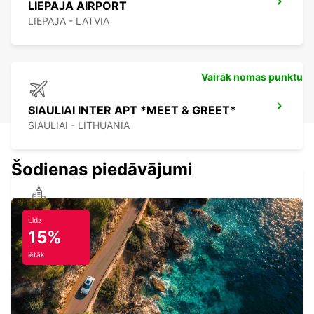
LIEPAJA AIRPORT
LIEPAJA - LATVIA
Vairāk nomas punktu
SIAULIAI INTER APT *MEET & GREET*
SIAULIAI - LITHUANIA
Šodienas piedāvājumi
VENTSPILS
Līdz
VENTSPILS - LATVIA
15%
lētāk