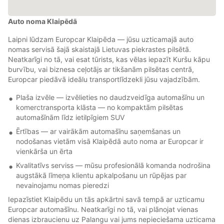
Auto noma Klaipēdā
Laipni lūdzam Europcar Klaipēda — jūsu uzticamajā auto
nomas servisā šajā skaistajā Lietuvas piekrastes pilsētā.
Neatkarīgi no tā, vai esat tūrists, kas vēlas iepazīt Kuršu kāpu
burvību, vai biznesa ceļotājs ar tikšanām pilsētas centrā,
Europcar piedāvā ideālu transportlīdzekli jūsu vajadzībām.
Plaša izvēle — izvēlieties no daudzveidīga automašīnu un
komerctransporta klāsta — no kompaktām pilsētas
automašīnām līdz ietilpīgiem SUV
Ērtības — ar vairākām automašīnu saņemšanas un
nodošanas vietām visā Klaipēdā auto noma ar Europcar ir
vienkārša un ērta
Kvalitatīvs serviss — mūsu profesionālā komanda nodrošina
augstākā līmeņa klientu apkalpošanu un rūpējas par
nevainojamu nomas pieredzi
Iepazīstiet Klaipēdu un tās apkārtni savā tempā ar uzticamu
Europcar automašīnu. Neatkarīgi no tā, vai plānojat vienas
dienas izbraucienu uz Palangu vai jums nepieciešama uzticama