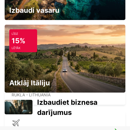
KAUNAS INTERNATIONAL AIRPORT
KARMELAVA - LITHUANIA
Izbaudi vasaru
LĪDZ
15%
HOTEL MERCURE GDYNIA DOWNTOWN
LĒTĀK
GDYNIA - POLAND
Atklāj Itāliju
RUKLA MEET & GREET
RUKLA - LITHUANIA
Izbaudiet biznesa
darījumus