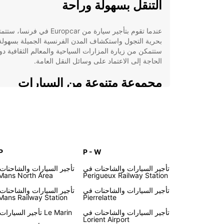
التنقل بسهولة وراحة
عندما تقوم بتأجير سيارة من Europcar في فرنسا، ست
بحرية التجول واستكشاف المدن الفرنسية الجميلة بسهولة
ستتمكن من زيارة المزارات السياحية والمعالم الثقافية دو
الحاجة إلى الاعتماد على وسائل النقل العامة.
مجموعة متنوعة من السيارات
توفر Europcar تشكيلة واسعة من السيارات لتلبية احتي
جميع العملاء. سواء كنت تبحث عن سيارة اقتصادية لرحلة
قصيرة أو سيارة عائلية لرحلة طويلة، ستجد ما تحتاجه لدى
Europcar في فرنسا.
P
P - W
خدمات تأجير مريحة
تأجير السيارات والشاحنات في
تأجير السيارات والشاحنات
Mans North Area
Perigueux Railway Station
بالإضافة إلى توفير سيارات عالية الجودة، تقدم Europcar
تأجير السيارات والشاحنات في
تأجير السيارات والشاحنات
خدمات تأجير مريحة تشمل تسليم السيارة إلى موقعك الم
Mans Railway Station
Pierrelatte
وخيارات تأجير مرنة تتناسب مع جدولك الزمني.
تأجير السيارات والشاحنات في
تأجير السيارات في Le Marin
Lorient Airport