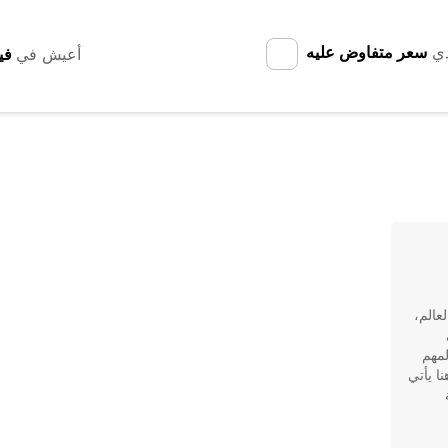
دي
سعر متفاوض عليه
أعيش في
عالم،
لمهم
ا يأتي
ة